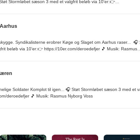
tøt Stormløbet sæson 3 med et valgfrit beløb via 10’er:👉
 Musik: Rasmus Nyborg Voss
 Aarhus
skygge. Syndikalisterne erobrer Køge og Slaget om Aarhus raser... 🎧 
rit beløb via 10’er:👉 https://10er.com/deroedefjer 🎵 Musik: Rasmus
færen
lige Soldater Komplot til igen... 🎧 Støt Stormløbet sæson 3 med et va
r.com/deroedefjer 🎵 Musik: Rasmus Nyborg Voss