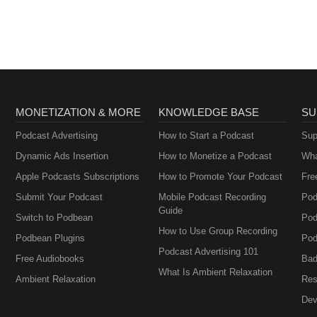
Geography & More
MONETIZATION & MORE
KNOWLEDGE BASE
SU
Podcast Advertising
How to Start a Podcast
Sup
Dynamic Ads Insertion
How to Monetize a Podcast
Wha
Apple Podcasts Subscriptions
How to Promote Your Podcast
Fre
Submit Your Podcast
Mobile Podcast Recording
Pod
Guide
Switch to Podbean
Pod
How to Use Group Recording
Podbean Plugins
Pod
Podcast Advertising 101
Free Audiobooks
Bad
What Is Ambient Relaxation
Ambient Relaxation
Res
Dev