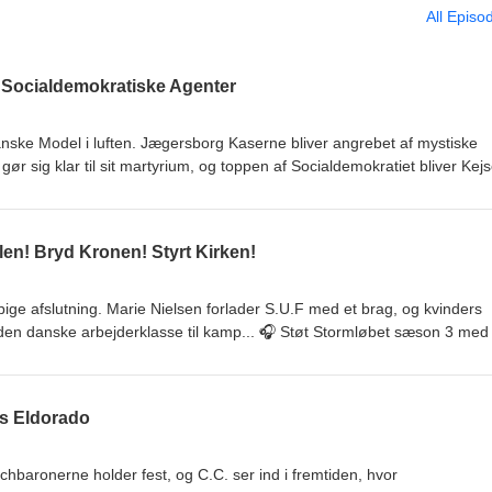
All Episo
 Socialdemokratiske Agenter
nske Model i luften. Jægersborg Kaserne bliver angrebet af mystiske
ør sig klar til sit martyrium, og toppen af Socialdemokratiet bliver Kejs
Støt Stormløbet sæson 3 med et valgfrit beløb via 10’er:👉
 Musik: Rasmus Nyborg Voss
en! Bryd Kronen! Styrt Kirken!
ige afslutning. Marie Nielsen forlader S.U.F med et brag, og kvinders
den danske arbejderklasse til kamp... 🎧 Støt Stormløbet sæson 3 med 
ps://10er.com/deroedefjer 🎵 Musik: Rasmus Nyborg Voss
es Eldorado
hbaronerne holder fest, og C.C. ser ind i fremtiden, hvor