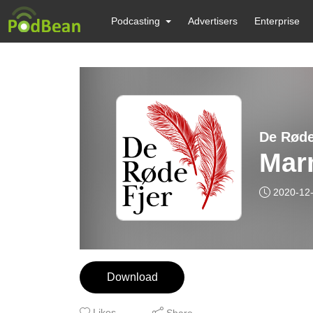
Podcasting
Advertisers
Enterprise
De Røde
Mar
2020-12
Download
Likes
Share