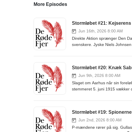
More Episodes
Stormløbet #21: Kejserens
Jun 16th, 2026 8:00 AM
Direkte Aktion sprænger Den Da
svenskere. Jyske Niels Johnsen g
Tysklands betalte agenter... 🎧 
https://10er.com/deroedefjer 
Stormløbet #20: Knæk Sabl
Jun 9th, 2026 8:00 AM
Slaget om Aarhus når sin foreløb
stemmeret 5. juni 1915 vækker 
valgfrit beløb via 10’er:👉 htt
Stormløbet #19: Spionern
Jun 2nd, 2026 8:00 AM
P-mændene rører på sig. Gullasc