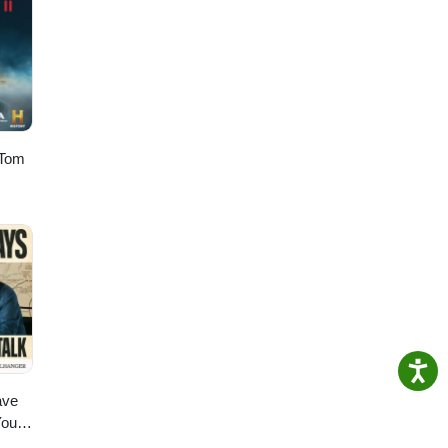
 Tom
ave
You