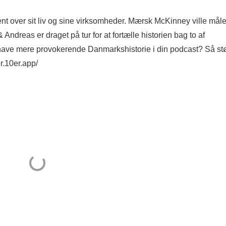
 over sit liv og sine virksomheder. Mærsk McKinney ville mål
dreas er draget på tur for at fortælle historien bag to af
have mere provokerende Danmarkshistorie i din podcast? Så stø
er.10er.app/