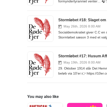
formyndertyranniet venter… 🎧 S
https://10er.com/deroedefjer 
Stormløbet #18: Slaget om
May 26th, 2026 8:00 AM
Socialdemokratiet giver C.C en 
Stormløbet sæson 3 med et valgf
Nyborg Voss
Stormløbet #17: Husum Af
May 19th, 2026 8:00 AM
29. Oktober 1914 slår Det Hemme
beløb via 10’er:👉 https://10e
You may also like