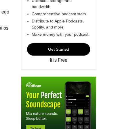
Unlimited storage and
bandwidth
e ego
Comprehensive podcast stats
Distribute to Apple Podcasts,
Spotify, and more
t os
Make money with your podcast
Get Started
It is Free