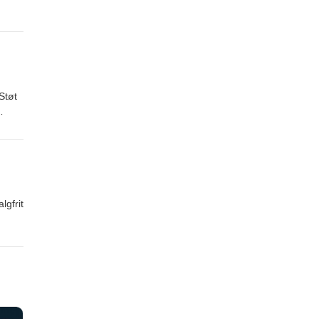
Støt
lgfrit