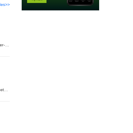
des>>
er-
et