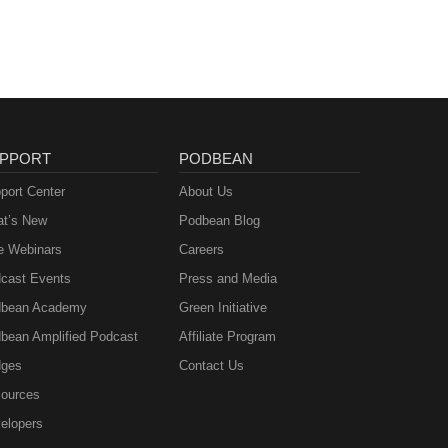
PPORT
PODBEAN
port Center
About Us
t’s New
Podbean Blog
e Webinars
Careers
cast Events
Press and Media
bean Academy
Green Initiative
bean Amplified Podcast
Affiliate Program
ges
Contact Us
ources
elopers