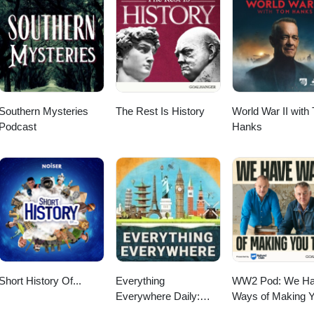
Southern Mysteries
The Rest Is History
World War II with
Podcast
Hanks
Short History Of...
Everything
WW2 Pod: We H
Everywhere Daily:
Ways of Making 
History, Science,
Talk