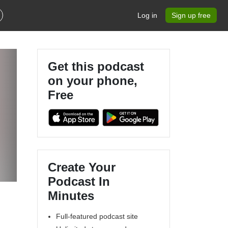
Log in
Sign up free
Get this podcast
on your phone,
Free
Create Your
Podcast In
Minutes
Full-featured podcast site