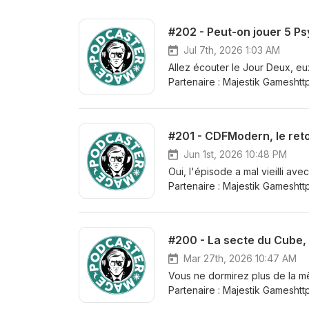
Jul 7th, 2026 1:03 AM
Allez écouter le Jour Deux, eu
Partenaire : Majestik Gameshtt
Uchronia https://www.facebook
Bandit https://twitter.com/Ban
: Charles : https://twitter.com
https://x.com/IGVRaven Twitchs 
: https://www.twitch.tv/wickedf
Jun 1st, 2026 10:48 PM
Oui, l'épisode a mal vieilli av
Partenaire : Majestik Gameshtt
Uchronia https://www.facebook
Bandit https://twitter.com/Ban
: Charles : https://twitter.com
#200 - La secte du Cube
https://x.com/IGVRaven Twitchs 
: https://www.twitch.tv/wickedf
Mar 27th, 2026 10:47 AM
Vous ne dormirez plus de la mê
Partenaire : Majestik Gameshtt
Uchronia https://www.facebook