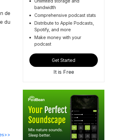
Unlimited storage and
bandwidth
un de
Comprehensive podcast stats
ce du
Distribute to Apple Podcasts,
Spotify, and more
Make money with your
podcast
Get Started
It is Free
des>>