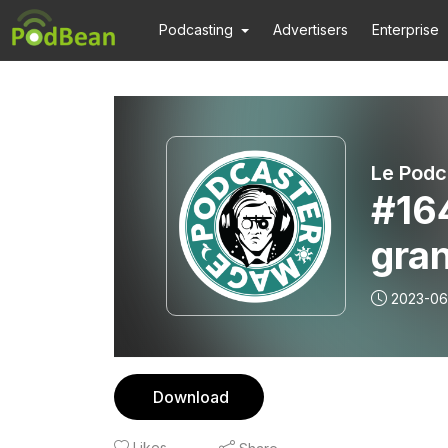
Podcasting
Advertisers
Enterprise
Le Podc
#164
gran
Erw
2023-06
Download
Likes