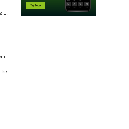
#202 - Peut-on jouer 5 Psychic Frog dans son deck à la CDF Modern ? avec Thomas Mechin et Charles Wickham
rs
#201 - CDFModern, le retour de Phelia, Lumra doit-elle mourir et Contrôle serait-il jouable en Standard ?
otre
rs