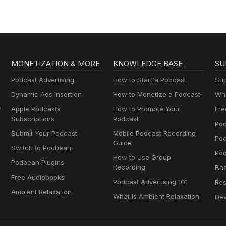
MONETIZATION & MORE
KNOWLEDGE BASE
SU
Podcast Advertising
How to Start a Podcast
Sup
Dynamic Ads Insertion
How to Monetize a Podcast
Wha
y
Apple Podcasts
How to Promote Your
Fre
Subscriptions
Podcast
Pod
Submit Your Podcast
Mobile Podcast Recording
Po
Guide
Switch to Podbean
Pod
How to Use Group
Podbean Plugins
Recording
Ba
Free Audiobooks
Podcast Advertising 101
Res
Ambient Relaxation
What Is Ambient Relaxation
Dev