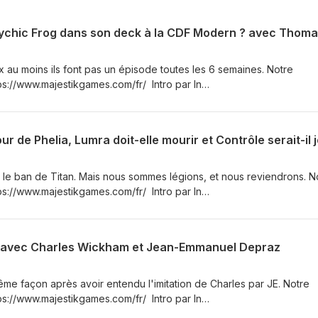
x au moins ils font pas un épisode toutes les 6 semaines. Notre
ps://www.majestikgames.com/fr/ Intro par In
.com/inuchronia/ https://www.youtube.com/user/inuchronia Art par
ditMTG1 Rejoignez notre discord ! https://discord.gg/VtwSyy9 Twitte
/WickedFridge Théau : https://twitter.com/TheauMery Matthias :
: Théau : https://www.twitch.tv/inoveletux Charles
ridge
ec le ban de Titan. Mais nous sommes légions, et nous reviendrons. N
ps://www.majestikgames.com/fr/ Intro par In
.com/inuchronia/ https://www.youtube.com/user/inuchronia Art par
ditMTG1 Rejoignez notre discord ! https://discord.gg/VtwSyy9 Twitte
/WickedFridge Théau : https://twitter.com/TheauMery Matthias :
, avec Charles Wickham et Jean-Emmanuel Depraz
: Théau : https://www.twitch.tv/inoveletux Charles
ridge
me façon après avoir entendu l'imitation de Charles par JE. Notre
ps://www.majestikgames.com/fr/ Intro par In
.com/inuchronia/ https://www.youtube.com/user/inuchronia Art par