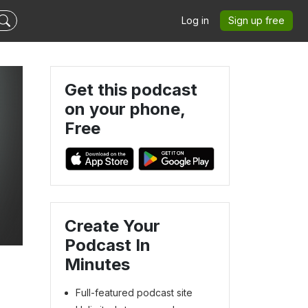
Log in
Sign up free
Get this podcast
on your phone,
Free
Create Your
Podcast In
Minutes
Full-featured podcast site