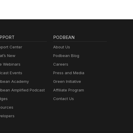
PPORT
PODBEAN
port Center
About Us
t’s New
Podbean Blog
e Webinars
Careers
cast Events
Press and Media
dbean Academy
Green Initiative
bean Amplified Podcast
Affiliate Program
dges
Contact Us
ources
elopers