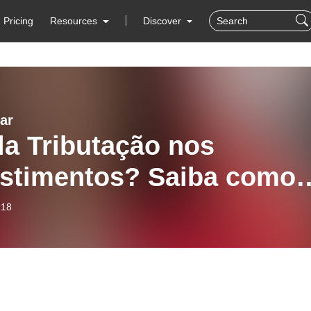
Pricing
Resources
Discover
ar
a Tributação nos
estimentos? Saiba como
á-la com o W-8BEN
-18