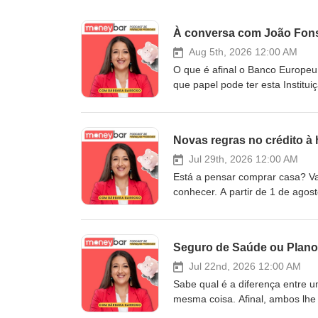
Aug 5th, 2026 12:00 AM
O que é afinal o Banco Europe
que papel pode ter esta Institu
Podcast MoneyBar, recebemos J
em Portugal, para uma conversa
Portugal. Inscreva-se na “Master
Novas regras no crédito à 
lista de Espera do Curso “Do Ze
na Lista de Espera do Programa 
Jul 29th, 2026 12:00 AM
Lista de Espera do Programa Pa
Está a pensar comprar casa? Va
Newsletter: Newsletter MoneyLa
conhecer. A partir de 1 de agos
https://bit.ly/moneylab-teleg
que o banco lhe aprova. No mai
SociaisInstagram: https://www.
quem é afetado e o que deve fa
https://www.facebook.com/barb
“Masterclass Investir Agora”: ht
Seguro de Saúde ou Plano
Youtube:https://www.youtube.c
“Do Zero à Liberdade Financeira
eventos, programas e formação:
Programa Património Imobiliário
Jul 22nd, 2026 12:00 AM
podcast tem apenas fins inform
Programa Património 50+: https
Sabe qual é a diferença entre 
de aconselhamento financeiro.
MoneyLab – https://bit.ly/Newsl
mesma coisa. Afinal, ambos lh
telegram Whatsapp MoneyLab: h
forma muito diferente. E não pe