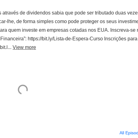
s através de dividendos sabia que pode ser tributado duas vez
r-lhe, de forma simples como pode proteger os seus investim
 para quem investe em empresas cotadas nos EUA. Inscreva-se 
inanceira”: https://bit.ly/Lista-de-Espera-Curso Inscrições para
it.l...
View more
All Episo