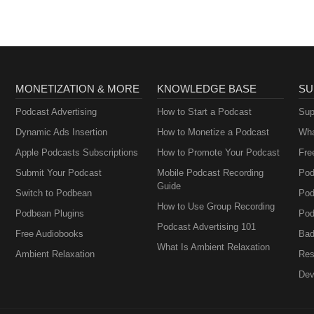
MONETIZATION & MORE
KNOWLEDGE BASE
SU
Podcast Advertising
How to Start a Podcast
Sup
Dynamic Ads Insertion
How to Monetize a Podcast
Wha
Apple Podcasts Subscriptions
How to Promote Your Podcast
Fre
Submit Your Podcast
Mobile Podcast Recording
Pod
Guide
Switch to Podbean
Pod
How to Use Group Recording
Podbean Plugins
Pod
Podcast Advertising 101
Free Audiobooks
Bad
What Is Ambient Relaxation
Ambient Relaxation
Res
Dev