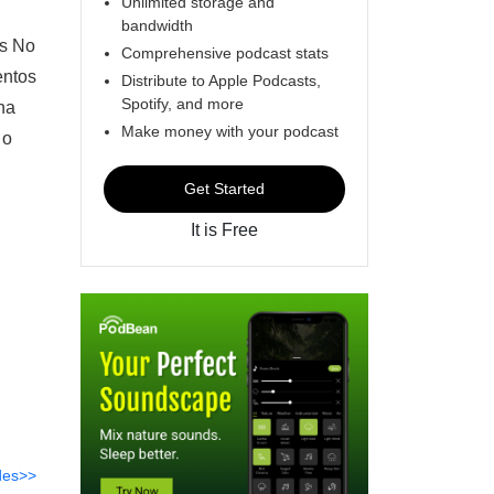
Unlimited storage and
bandwidth
es No
Comprehensive podcast stats
entos
Distribute to Apple Podcasts,
Spotify, and more
na
Make money with your podcast
 o
Get Started
It is Free
des>>