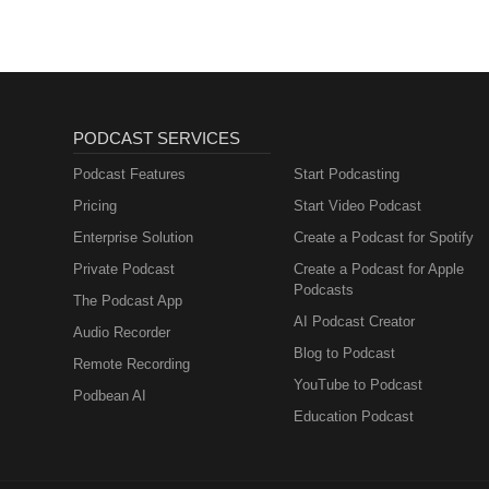
PODCAST SERVICES
Podcast Features
Start Podcasting
Pricing
Start Video Podcast
Enterprise Solution
Create a Podcast for Spotify
Private Podcast
Create a Podcast for Apple
Podcasts
The Podcast App
AI Podcast Creator
Audio Recorder
Blog to Podcast
Remote Recording
YouTube to Podcast
Podbean AI
Education Podcast