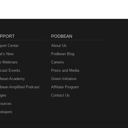
PPORT
PODBEAN
port Center
About Us
t’s New
Podbean Blog
e Webinars
Careers
cast Events
Press and Media
bean Academy
Green Initiative
bean Amplified Podcast
Affiliate Program
ges
Contact Us
ources
elopers