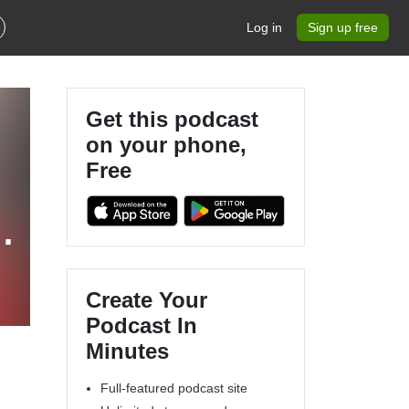
Log in
Sign up free
Get this podcast
on your phone,
Free
Create Your
Podcast In
Minutes
Full-featured podcast site