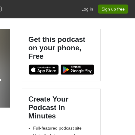
Log in
Sign up free
Get this podcast
on your phone,
Free
e
Create Your
Podcast In
Minutes
Full-featured podcast site