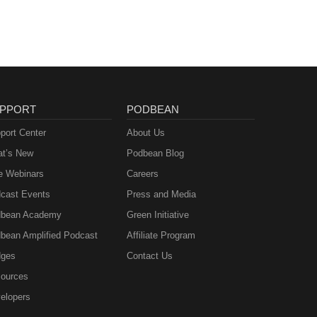
PPORT
PODBEAN
port Center
About Us
t’s New
Podbean Blog
e Webinars
Careers
cast Events
Press and Media
bean Academy
Green Initiative
bean Amplified Podcast
Affiliate Program
ges
Contact Us
ources
elopers