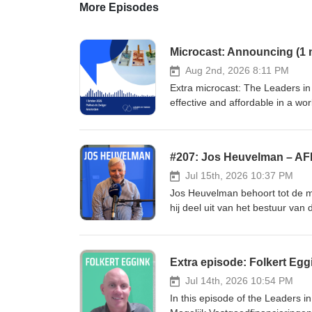
More Episodes
Microcast: Announcing (1 
Aug 2nd, 2026 8:11 PM
Extra microcast: The Leaders i
effective and affordable in a wor
Leaders in Finance AML Event, 
Financial crime is getting more 
data sharing have never been sh
journalist and author Oliver Bul
from De Nederlandsche Bank and
Jul 15th, 2026 10:37 PM
banking panels featuring ABN 
Jos Heuvelman behoort tot de m
AML regulation and authority f
hij deel uit van het bestuur van 
on 1 October, 9:00–13:00, foll
toezicht op onder meer beleggen, pensi
08:00 – 14:30, including coffee
neemt hij in september 2026 afsc
(NL)🔠 English-language event🌐
actief in verschillende Europes
event-2026/
ESMA, de Europese toezichthoud
bijna 33 jaar, of rond de 33 jaa
Jul 14th, 2026 10:54 PM
functies binnen het toezicht op 
In this episode of the Leaders 
laatste rol als directeur Toezic