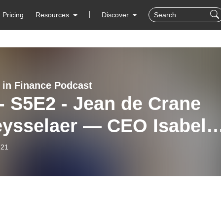
Pricing
Resources
Discover
 in Finance Podcast
- S5E2 - Jean de Crane
elaer — CEO Isabel
p, de grootste Belgisch
-21
ech, C-level executive,
iend in Frans en
rlands, Brussel, 35 jaar