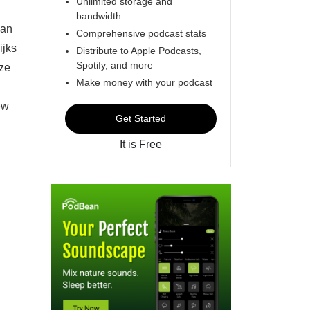
Unlimited storage and
bandwidth
van
Comprehensive podcast stats
ijks
Distribute to Apple Podcasts,
Spotify, and more
nze
Make money with your podcast
ew
Get Started
It is Free