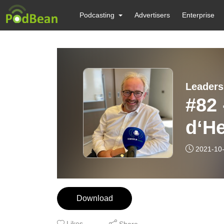
Podcasting
Advertisers
Enterprise
Leaders
#82 
d‘Heyss
Grou
2021-10
fint
vloe
Download
Nede
Likes
Share