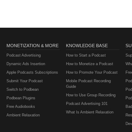
Business Leaders
MONETIZATION & MORE
KNOWLEDGE BASE
SU
Podcast Advertising
How to Start a Podcast
Sup
Dynamic Ads Insertion
How to Monetize a Podcast
Wha
Apple Podcasts Subscriptions
How to Promote Your Podcast
Fre
Submit Your Podcast
Mobile Podcast Recording
Pod
Guide
Switch to Podbean
Pod
How to Use Group Recording
Podbean Plugins
Pod
Podcast Advertising 101
Free Audiobooks
Bad
What Is Ambient Relaxation
Ambient Relaxation
Res
Dev