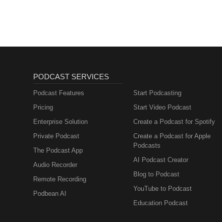
PODCAST SERVICES
Podcast Features
Start Podcasting
Pricing
Start Video Podcast
Enterprise Solution
Create a Podcast for Spotify
Private Podcast
Create a Podcast for Apple
Podcasts
The Podcast App
AI Podcast Creator
Audio Recorder
Blog to Podcast
Remote Recording
YouTube to Podcast
Podbean AI
Education Podcast