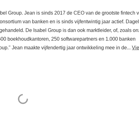
ring in de financiële
el Group. Jean is sinds 2017 de CEO van de grootste fintech 
or
nsortium van banken en is sinds vijfentwintig jaar actief. Dagel
gehandeld. De Isabel Group is dan ook marktleider, of, zoals o
.600 boekhoudkantoren, 250 softwarepartners en 1.000 banken
up." Jean maakte vijfendertig jaar ontwikkeling mee in de...
Vi