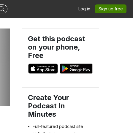
Log in
Sign up free
Get this podcast
on your phone,
Free
Create Your
Podcast In
Minutes
Full-featured podcast site