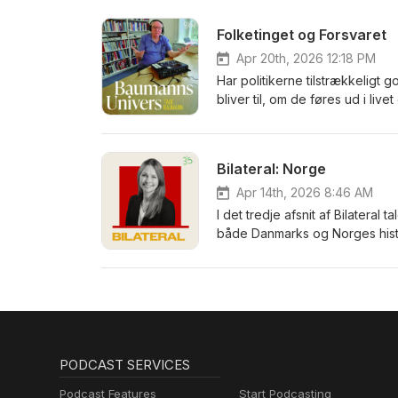
ændrer sig – ikke kun på grund
lære at leve med, siger profe
Folketinget og Forsvaret
Baumanns Univers. Han undervi
har han lige udgivet bogen Il
Apr 20th, 2026 12:18 PM
Har politikerne tilstrækkeligt 
bliver til, om de føres ud i li
af en ny rapport fra Center fo
kan gøres bedre. De tre forsk
Tage Baumann taler med af af 
Bilateral: Norge
Apr 14th, 2026 8:46 AM
I det tredje afsnit af Bilateral
både Danmarks og Norges histo
samarbejdspunkter og udfordri
aktør som olie-stat? Hvordan h
stormagtskapløbet i Arktis for 
podcast, der gennem samtaler 
med espressoindkog af Danmarks
politik og kultur giver Bilater
PODCAST SERVICES
Podcast Features
Start Podcasting