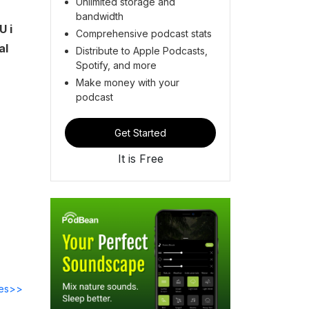
Unlimited storage and
bandwidth
U i
Comprehensive podcast stats
al
Distribute to Apple Podcasts,
Spotify, and more
Make money with your
podcast
Get Started
It is Free
des>>