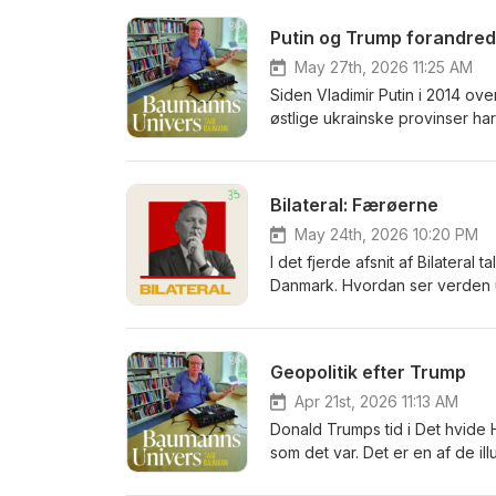
Putin og Trump forandre
May 27th, 2026 11:25 AM
Siden Vladimir Putin i 2014 ov
østlige ukrainske provinser ha
Samtidig er NATO-diskussione
præsident. Og en række globale
2020, for eksempel – har ændre
Bilateral: Færøerne
og forsvarspolitiske dagsorden
måder at arbejde på. Det tale
May 24th, 2026 10:20 PM
om, for i de seneste 11 år har h
I det fjerde afsnit af Bilatera
hendes direktørtid. Forude ven
Danmark. Hvordan ser verden 
Cisu.
udenrigspolitiske strategier? 
på lige fod med Danmark? Alt d
GIUK-gabet, succesfuldt laksef
Geopolitik efter Trump
gennem samtaler med ambassadø
espressoindkog af Danmarks dip
Apr 21st, 2026 11:13 AM
og kultur giver Bilateral dig d
Donald Trumps tid i Det hvide Hu
som det var. Det er en af de i
hvordan den verden virker, so