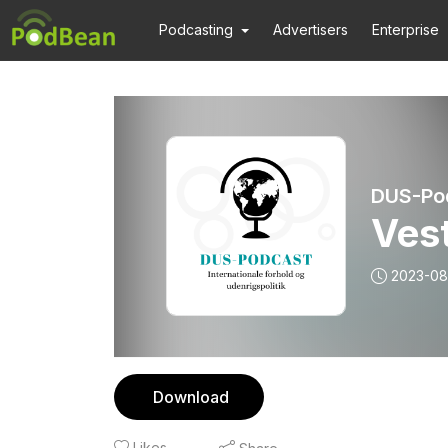
Podcasting
Advertisers
Enterprise
DUS-Po
Vest
2023-08
Download
Likes