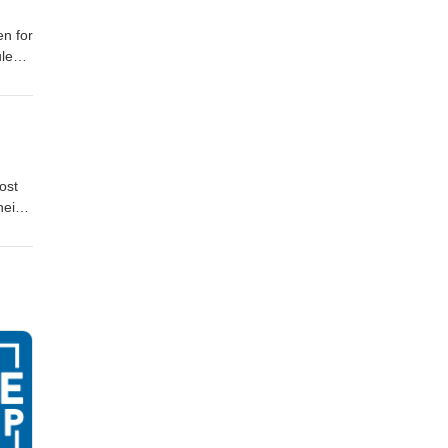
en for
ule
days
tions.
e
ost
heir
o the
he
d