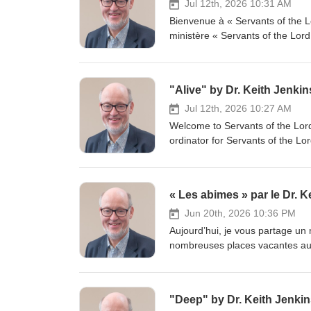
Jul 12th, 2026 10:31 AM
Bienvenue à « Servants of the Lo
ministère « Servants of the Lord 
premiers convertis qui ont tué le
vérité nécessaires pour se repe
grâce à une repentance profonde.
"Alive" by Dr. Keith Jenkin
spirituel. Soyez vigilants, car il
lorsque vous recevrez le Saint-Es
Jul 12th, 2026 10:27 AM
devez lutter pour ne pas servir
Welcome to Servants of the Lord 
Dieu vous bénisse pendant que v
ordinator for Servants of the Lor
veuillez consulter le site www.s
killed their own Messiah were g
alive to God and dead to sin thro
Be watchful as there is a danger 
« Les abimes » par le Dr. K
of truth. Paul told Timothy to lay
heart after God this message is
Jun 20th, 2026 10:36 PM
of the Lord Ministries, please v
Aujourd’hui, je vous partage un 
nombreuses places vacantes au c
leçons qui dévoilent les mensong
aiment la vérité et se repenten
jours, la grâce augmente égalem
"Deep" by Dr. Keith Jenki
Christ dans les situations diffici