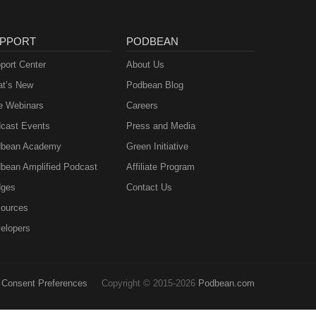
PPORT
PODBEAN
port Center
About Us
t’s New
Podbean Blog
e Webinars
Careers
cast Events
Press and Media
bean Academy
Green Initiative
bean Amplified Podcast
Affiliate Program
ges
Contact Us
ources
elopers
Consent Preferences
Copyright © 2015-2026
Podbean.com