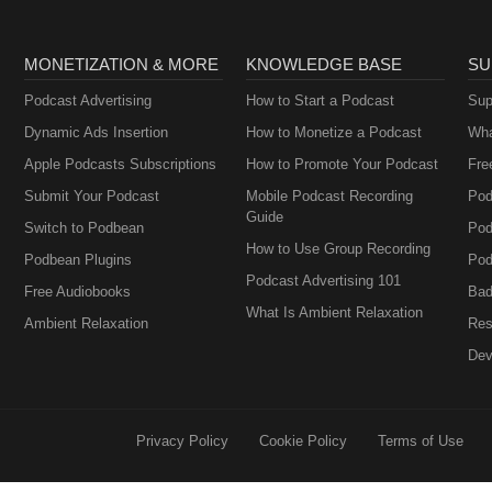
MONETIZATION & MORE
KNOWLEDGE BASE
SU
Podcast Advertising
How to Start a Podcast
Sup
Dynamic Ads Insertion
How to Monetize a Podcast
Wha
Apple Podcasts Subscriptions
How to Promote Your Podcast
Fre
Submit Your Podcast
Mobile Podcast Recording
Pod
Guide
Switch to Podbean
Pod
How to Use Group Recording
Podbean Plugins
Pod
Podcast Advertising 101
Free Audiobooks
Bad
What Is Ambient Relaxation
Ambient Relaxation
Res
Dev
Privacy Policy
Cookie Policy
Terms of Use