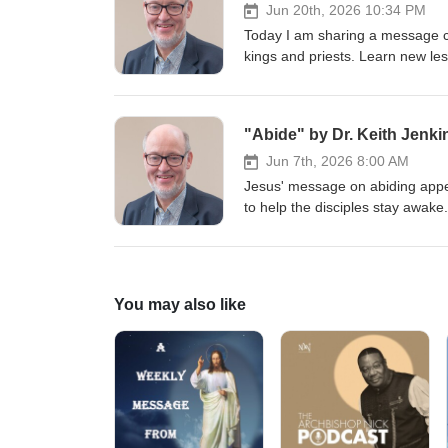
d'informations sur Servants of th
Jun 20th, 2026 10:34 PM
Today I am sharing a message ca
kings and priests. Learn new les
and reign with Christ. Those that
grace is also increasing. Now the
With grace and truth and you wi
"Abide" by Dr. Keith Jenki
Lord Ministries, please visit w
Jun 7th, 2026 8:00 AM
Jesus' message on abiding appe
to help the disciples stay awake
minds they put Jesus to death be
same when you receive the Holy Sp
would be ready for Jesus’ appea
Ministries, please visit www.sol
You may also like