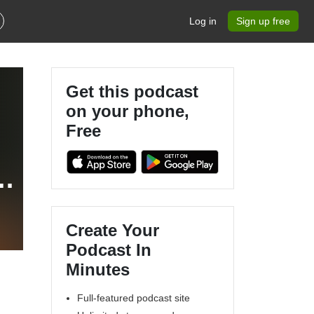
Log in
Sign up free
Get this podcast
on your phone,
Free
Create Your
Podcast In
Minutes
Full-featured podcast site