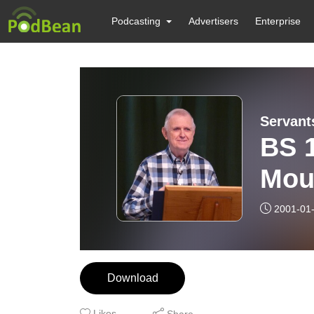
Podcasting
Advertisers
Enterprise
Servants
BS 
Moun
Hed
2001-01
Download
Likes
Share