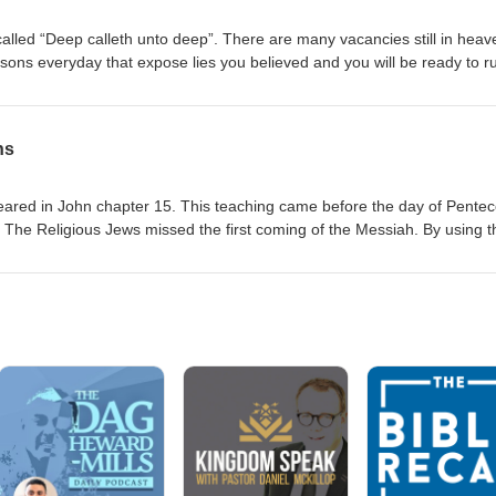
e Lord Ministries, veuillez consulter le site www.solm.org
lled “Deep calleth unto deep”. There are many vacancies still in heav
sons everyday that expose lies you believed and you will be ready to r
 love the truth and repent grow rapidly. As sin is increasing in the last 
refore there is no excuse for not putting on Christ in complicated situa
ll have everything you need. For more information about Servants of th
ns
ww.solm.org
ared in John chapter 15. This teaching came before the day of Pentec
. The Religious Jews missed the first coming of the Messiah. By using t
cause they did not like conviction. There is always a danger you will d
irit of truth. Paul told Timothy to lay hold on eternal life. In that way 
ring and not serve sin. For more information about Servants of the Lor
m.org