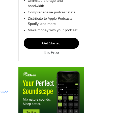
Unlimited storage and
bandwidth
Comprehensive podcast stats
Distribute to Apple Podcasts,
Spotify, and more
Make money with your podcast
Get Started
It is Free
des>>