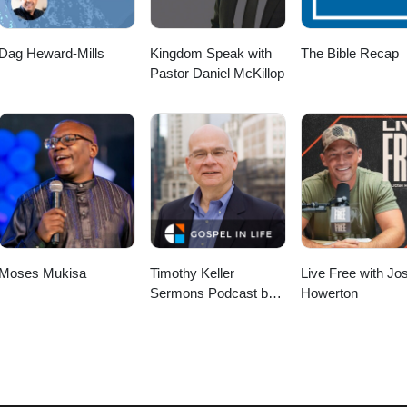
Dag Heward-Mills
Kingdom Speak with
The Bible Recap
Pastor Daniel McKillop
Moses Mukisa
Timothy Keller
Live Free with Jo
Sermons Podcast by
Howerton
Gospel in Life