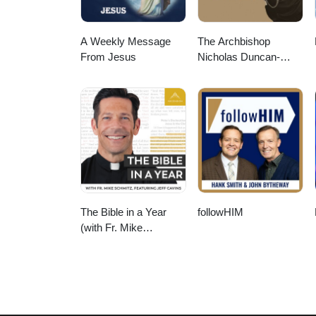
A Weekly Message
The Archbishop
From Jesus
Nicholas Duncan-
Williams Podcast
The Bible in a Year
followHIM
(with Fr. Mike
Schmitz)