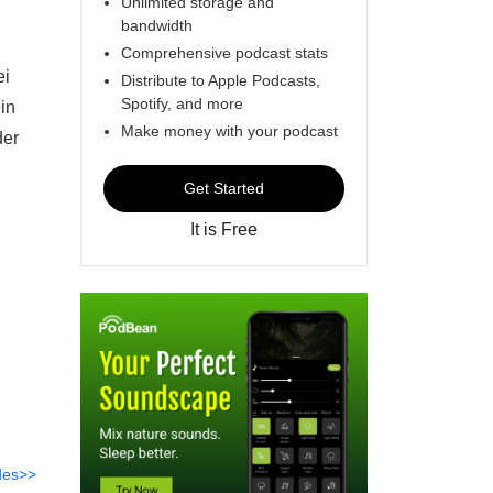
Unlimited storage and
bandwidth
Comprehensive podcast stats
ei
Distribute to Apple Podcasts,
Spotify, and more
in
Make money with your podcast
der
Get Started
It is Free
des>>