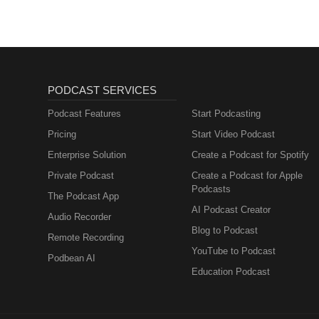
Herzblut und Humor gelingt es J
Jetzt reinhören – und erfahren,
Lenhart sind UX Designer bei s
selbst an der FH Münster studiert
verschlug. Heute bringen sie ge
Wunsch, Erfahrungen aus der Pra
PODCAST SERVICES
Hochschulalltag zu bringen. Den
ist sie zentral für jedes digitale 
Podcast Features
Start Podcasting
Pricing
Start Video Podcast
Enterprise Solution
Create a Podcast for Spotify
Private Podcast
Create a Podcast for Apple
Podcasts
The Podcast App
AI Podcast Creator
Audio Recorder
Blog to Podcast
Remote Recording
YouTube to Podcast
Podbean AI
Education Podcast