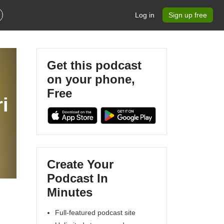
Log in
Sign up free
Get this podcast
on your phone,
Free
i
Create Your
Podcast In
Minutes
Full-featured podcast site