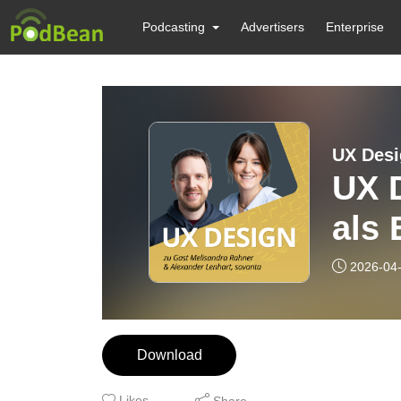
Podcasting
Advertisers
Enterprise
UX Desi
UX 
als 
Ente
2026-04
Download
Likes
Share