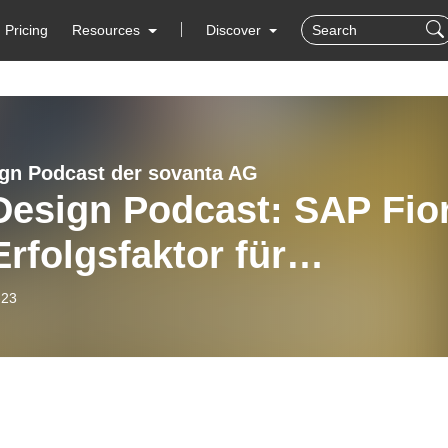
Pricing
Resources
Discover
gn Podcast der sovanta AG
Design Podcast: SAP Fior
Erfolgsfaktor für
rprise Software?
-23