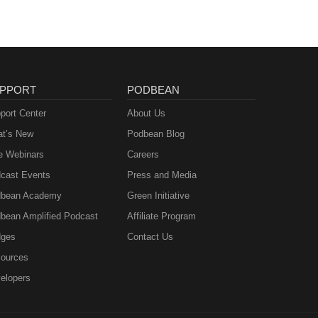
teln.
nder
m der
PPORT
PODBEAN
abei
port Center
About Us
t’s New
Podbean Blog
e Webinars
Careers
cast Events
Press and Media
bean Academy
Green Initiative
bean Amplified Podcast
Affiliate Program
ges
Contact Us
ources
elopers