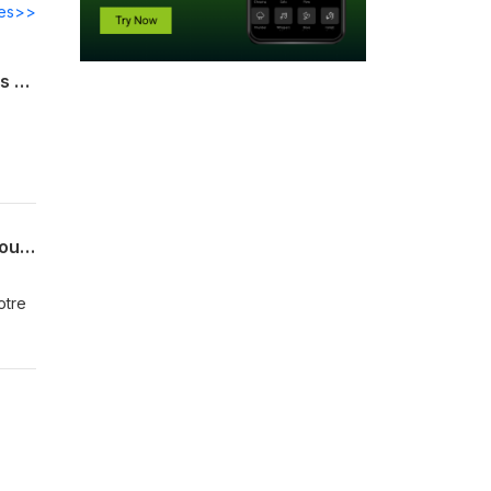
des>>
#202 - Peut-on jouer 5 Psychic Frog dans son deck à la CDF Modern ? avec Thomas Mechin et Charles Wickham
rs
#201 - CDFModern, le retour de Phelia, Lumra doit-elle mourir et Contrôle serait-il jouable en Standard ?
otre
rs