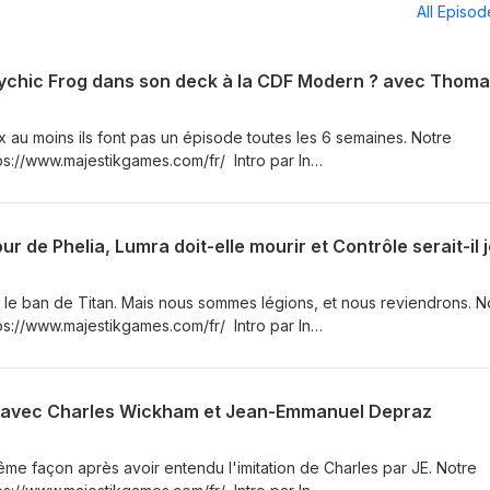
All Episo
x au moins ils font pas un épisode toutes les 6 semaines. Notre
ps://www.majestikgames.com/fr/ Intro par In
.com/inuchronia/ https://www.youtube.com/user/inuchronia Art par
ditMTG1 Rejoignez notre discord ! https://discord.gg/VtwSyy9 Twitte
/WickedFridge Théau : https://twitter.com/TheauMery Matthias :
: Théau : https://www.twitch.tv/inoveletux Charles
ridge
ec le ban de Titan. Mais nous sommes légions, et nous reviendrons. N
ps://www.majestikgames.com/fr/ Intro par In
.com/inuchronia/ https://www.youtube.com/user/inuchronia Art par
ditMTG1 Rejoignez notre discord ! https://discord.gg/VtwSyy9 Twitte
/WickedFridge Théau : https://twitter.com/TheauMery Matthias :
, avec Charles Wickham et Jean-Emmanuel Depraz
: Théau : https://www.twitch.tv/inoveletux Charles
ridge
me façon après avoir entendu l'imitation de Charles par JE. Notre