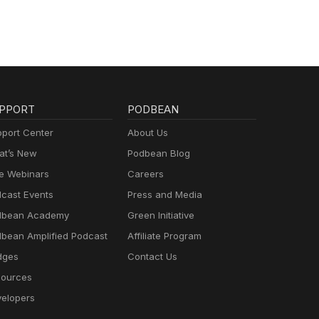
PPORT
PODBEAN
port Center
About Us
t’s New
Podbean Blog
e Webinars
Careers
cast Events
Press and Media
dbean Academy
Green Initiative
bean Amplified Podcast
Affiliate Program
dges
Contact Us
ources
elopers