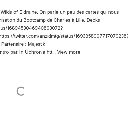
 Wilds of Eldraine. On parle un peu des cartes qui nous
anisation du Bootcamp de Charles à Lille. Decks
tatus/1689453046940803072?
ps://twitter.com/anzidmtg/status/1693858907717079238
rtenaire : Majestik
tro par In Uchronia htt...
View more