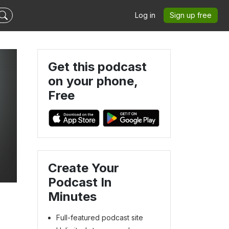
Log in
Sign up free
Get this podcast
on your phone,
Free
Create Your
Podcast In
Minutes
Full-featured podcast site