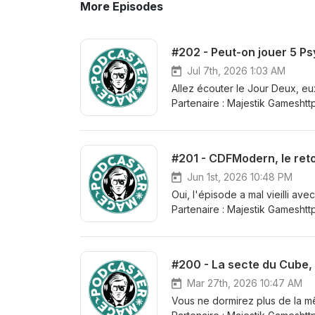
More Episodes
Jul 7th, 2026 1:03 AM
Allez écouter le Jour Deux, eu
Partenaire : Majestik Gameshtt
Uchronia https://www.facebook
Bandit https://twitter.com/Ban
: Charles : https://twitter.com
https://x.com/IGVRaven Twitchs 
: https://www.twitch.tv/wickedf
Jun 1st, 2026 10:48 PM
Oui, l'épisode a mal vieilli av
Partenaire : Majestik Gameshtt
Uchronia https://www.facebook
Bandit https://twitter.com/Ban
: Charles : https://twitter.com
#200 - La secte du Cube
https://x.com/IGVRaven Twitchs 
: https://www.twitch.tv/wickedf
Mar 27th, 2026 10:47 AM
Vous ne dormirez plus de la mê