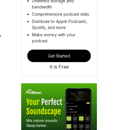
Unlimited storage and
bandwidth
Comprehensive podcast stats
Distribute to Apple Podcasts,
Spotify, and more
Make money with your
?
podcast
Get Started
It is Free