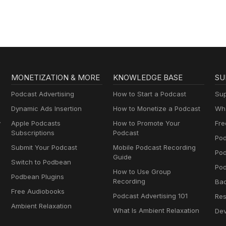
MONETIZATION & MORE
KNOWLEDGE BASE
SU
Podcast Advertising
How to Start a Podcast
Sup
Dynamic Ads Insertion
How to Monetize a Podcast
Wha
y
Apple Podcasts
How to Promote Your
Fre
Subscriptions
Podcast
Pod
Submit Your Podcast
Mobile Podcast Recording
Po
Guide
Switch to Podbean
Pod
How to Use Group
Podbean Plugins
Recording
Ba
Free Audiobooks
Podcast Advertising 101
Res
Ambient Relaxation
What Is Ambient Relaxation
Dev