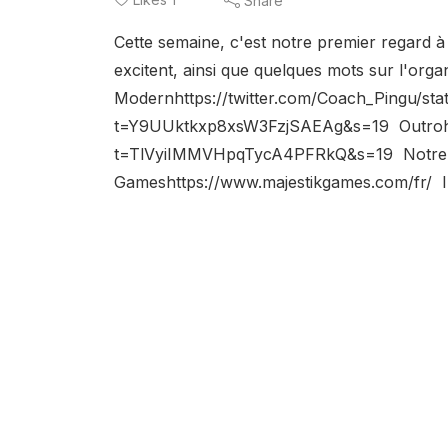
Share
Cette semaine, c'est notre premier regard à
excitent, ainsi que quelques mots sur l'org
Modernhttps://twitter.com/Coach_Pingu/s
t=Y9UUktkxp8xsW3FzjSAEAg&s=19 Outrohtt
t=TlVyiIMMVHpqTycA4PFRkQ&s=19 Notre Pa
Gameshttps://www.majestikgames.com/fr/ In