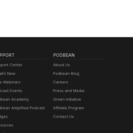
PPORT
PODBEAN
port Center
About Us
t’s New
Podbean Blog
e Webinars
Careers
cast Events
Press and Media
dbean Academy
Green Initiative
bean Amplified Podcast
Affiliate Program
dges
Contact Us
ources