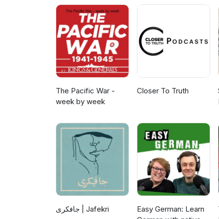
auf unserer Webseite.
The Pacific War -
Closer To Truth
week by week
جافکری | Jafekri
Easy German: Learn