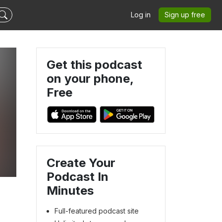
Log in
Sign up free
Get this podcast
on your phone,
Free
Create Your
Podcast In
Minutes
Full-featured podcast site