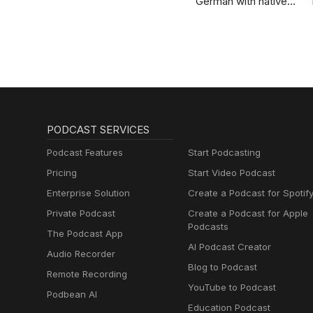
German with native
speakers | Deutsch
lernen mit
Muttersprachlern
PODCAST SERVICES
Podcast Features
Start Podcasting
Pricing
Start Video Podcast
Enterprise Solution
Create a Podcast for Spotif
Private Podcast
Create a Podcast for Apple
Podcasts
The Podcast App
AI Podcast Creator
Audio Recorder
Blog to Podcast
Remote Recording
YouTube to Podcast
Podbean AI
Education Podcast