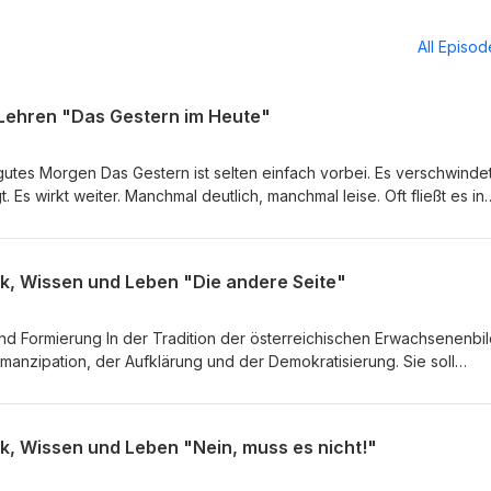
All Episo
 Lehren "Das Gestern im Heute"
 gutes Morgen Das Gestern ist selten einfach vorbei. Es verschwinde
gt. Es wirkt weiter. Manchmal deutlich, manchmal leise. Oft fließt es in
ss wir es im ersten Moment bemerken. Es ist in unseren Reaktionen,
rem Körper, in den Räumen, durch die wir gehen, und in der Sprac
e eng Vergangenheit und Gegenwart miteinander verbunden sind, ze
k, Wissen und Leben "Die andere Seite"
ier Ebenen. Die erste Ebene liegt in unseren inneren… Mehr dazu im
hren Besuch auf unserer Webseite.
nd Formierung In der Tradition der österreichischen Erwachsenenbi
 Emanzipation, der Aufklärung und der Demokratisierung. Sie soll
tliche Verhältnisse kritisch zu reflektieren, sich ein eigenes Urteil
Prozessen teilzunehmen. Gerade deshalb ist es
ant, dass auch rechte und neurechte Akteure in Österreich den
k, Wissen und Leben "Nein, muss es nicht!"
. Dabei geht es nicht um Bildung im Sinne von Freiheit, Mündigkeit o
Vielmehr wird Bildung als Werkzeug der ideologischen Formierung