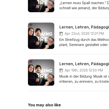
eingesetzt. Sie dient der Stab
„Lernen muss Spaß machen.“ Die
Beitrag und hier der Lesebeitr
schnell wie jemand, der Bildun
Falle. Der Satz klingt menschen
Lernen nicht demütigen. Natürli
Bildungsmaßnahmen, in denen F
Lernen, Lehren, Pädagogik
noch lange nicht, dass Lernen
besonders schräg. Erwachsene 
Apr 22nd, 2026 12:01 PM
der Lesebeitrag dazu. Wir fre
Ein Streifzug durch das Meth
plant, Seminare gestaltet oder 
Längst gehören auch Konzepte
aus der Psychotherapie stamme
Alltags. Dazu gehören zum Bei
Lernen, Lehren, Pädagogik
Ressourcenorientierung, Verhal
Fragen, Lösungsorientierung, 
Apr 19th, 2026 12:50 PM
Begriffe wirken oft wie … Mehr
Musik in der Bildung. Musik ist
Ihren Besuch auf unserer Webs
irritieren, zu erinnern, zu tr
Bildungsprozesse erhält. Musi
Stimmungen, Erfahrungen, Eri
Erfahrungsraum, der für die se
sich Fragen, Deutungen und Ge
You may also like
dienen, um sensible Themen zu