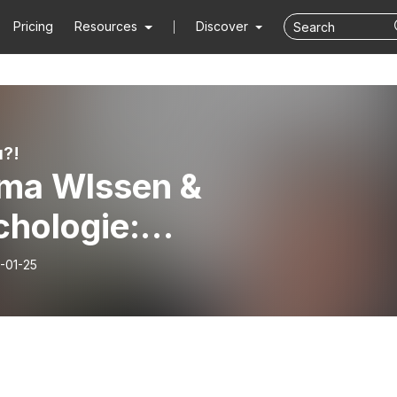
Pricing
Resources
Discover
u?!
ma WIssen &
chologie:
lbstwertgefühl und
-01-25
bstbewusstsein”