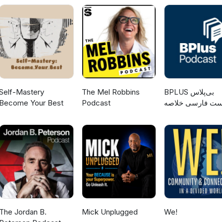
Self-Mastery
The Mel Robbins
‌BPLUS بی‌پلاس
Become Your Best
Podcast
ست فارسی خلاصه
کتاب
The Jordan B.
Mick Unplugged
We!