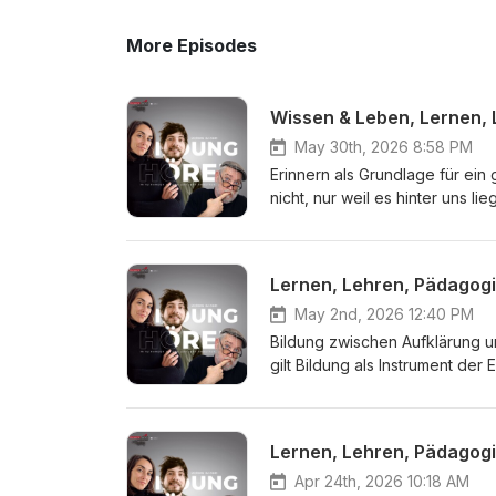
More Episodes
Wissen & Leben, Lernen,
May 30th, 2026 8:58 PM
Erinnern als Grundlage für ein
nicht, nur weil es hinter uns lie
unsere Gegenwart ein, ohne da
unseren Gewohnheiten, in unse
die wir täglich verwenden. Wi
Lernen, Lehren, Pädagogi
sich im Alltag besonders auf v
Beitrag. Wir freuen uns über I
May 2nd, 2026 12:40 PM
Bildung zwischen Aufklärung u
gilt Bildung als Instrument der
Menschen befähigen, gesellschaf
bilden und an demokratischen 
bildungswissenschaftlich relev
Lernen, Lehren, Pädagogi
Bildungsbegriff für sich nutzen
pluralistischer Urteilskraft. 
Apr 24th, 2026 10:18 AM