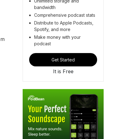
Unlimited storage and
bandwidth
Comprehensive podcast stats
Distribute to Apple Podcasts,
Spotify, and more
Make money with your
em
podcast
Get Started
It is Free