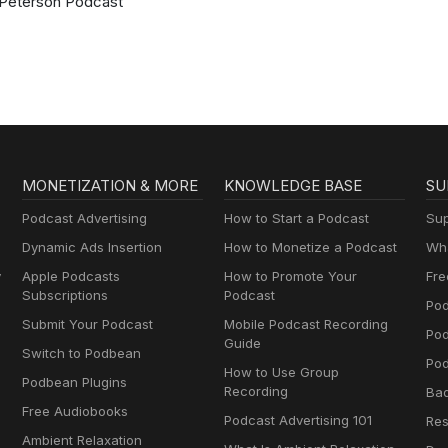
Peterson Podcast
MONETIZATION & MORE
KNOWLEDGE BASE
SU
Podcast Advertising
How to Start a Podcast
Sup
Dynamic Ads Insertion
How to Monetize a Podcast
Wha
y
Apple Podcasts
How to Promote Your
Fre
Subscriptions
Podcast
Pod
Submit Your Podcast
Mobile Podcast Recording
Po
Guide
Switch to Podbean
Pod
How to Use Group
Podbean Plugins
Recording
Ba
Free Audiobooks
Podcast Advertising 101
Res
Ambient Relaxation