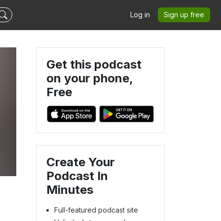
Log in
Sign up free
Get this podcast
on your phone,
Free
Create Your
Podcast In
Minutes
Full-featured podcast site