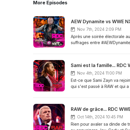
More Episodes
AEW Dynamite vs WWE NX
Nov 7th, 2024 2:09 PM
Après une soirée électorale aux
suffrages entre #AEWDynamit
politico-divertissantes dès 2
contenu de la Révision Des Com
devenez membre VIP! Un accès 
Sami est la famille... R
jeux, et des concours... Grand
CollaborateursCestjustedelalut
Nov 4th, 2024 11:00 PM
peeweeradiodj sur toutes les
Est-ce que Sami Zayn va rejoin
MUSIQUE : CREATORMIX.CO
qui s'est passé à RAW et qui 
avoir accès à tous le contenu
partie du club VIP et devenez 
des entrevue, des jeux, et des 
RAW de grâce... RDC WWE
fi.com/bennyismoney Collabora
https://www.youtube.com/c/Ces
Oct 14th, 2024 10:45 PM
formes! Chez Cody : https://
Rien pour avaler sa dinde de 
CREATORMIX.COMIMAGES :