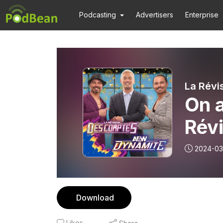
Podcasting
Advertisers
Enterprise
La Révi
On 
Rév
mar
2024-03
Download
Likes