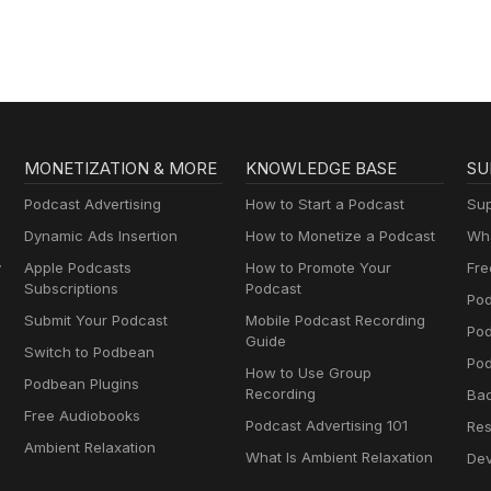
MONETIZATION & MORE
KNOWLEDGE BASE
SU
Podcast Advertising
How to Start a Podcast
Sup
Dynamic Ads Insertion
How to Monetize a Podcast
Wha
y
Apple Podcasts
How to Promote Your
Fre
Subscriptions
Podcast
Pod
Submit Your Podcast
Mobile Podcast Recording
Po
Guide
Switch to Podbean
Pod
How to Use Group
Podbean Plugins
Recording
Ba
Free Audiobooks
Podcast Advertising 101
Res
Ambient Relaxation
What Is Ambient Relaxation
Dev