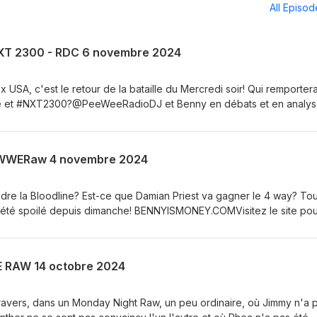
All Episo
T 2300 - RDC 6 novembre 2024
 USA, c'est le retour de la bataille du Mercredi soir! Qui remportera
e et #NXT2300?@PeeWeeRadioDJ et Benny en débats et en analy
2h00! BENNYISMONEY.COMVisitez le site pour avoir accès à tous le
ptes en audio et en vidéo! VIP Money Club!Faites partie du club VI
à tout le contenu exclusif, des révision spéciale, des entrevue, d
DC WWERaw 4 novembre 2024
 merci à vous de soutenir la chaîne!https://ko-fi.com/bennyismoney
te.com : https://www.youtube.com/c/CestjustedelaluttePEE WEE :
 plate-formes! Chez Cody : https://www.youtube.com/c/LesRebutsDu
dre la Bloodline? Est-ce que Damian Priest va gagner le 4 way? Tou
MIMAGES : ©WWE ©AEW ©ROH
a été spoilé depuis dimanche! BENNYISMONEY.COMVisitez le site po
 de la Révision Des Comptes en audio et en vidéo! VIP Money Club!F
membre VIP! Un accès à tout le contenu exclusif, des révision spéci
concours... Grand merci à vous de soutenir la chaîne!https://ko-
 RAW 14 octobre 2024
teursCestjustedelalutte.com :
tjustedelaluttePEE WEE : peeweeradiodj sur toutes les plate-
www.youtube.com/c/LesRebutsDuCatch MUSIQUE :
travers, dans un Monday Night Raw, un peu ordinaire, où Jimmy n'a 
 ©WWE ©AEW ©ROH