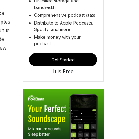
Unlimited storage and
bandwidth
ka
Comprehensive podcast stats
mptes
Distribute to Apple Podcasts,
Spotify, and more
t le
Make money with your
de
podcast
iew
Get Started
It is Free