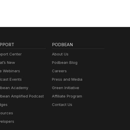
PPORT
PODBEAN
port Center
About Us
t’s New
Podbean Blog
e Webinars
Careers
cast Events
Press and Media
dbean Academy
Green Initiative
bean Amplified Podcast
Affiliate Program
dges
Contact Us
ources
elopers