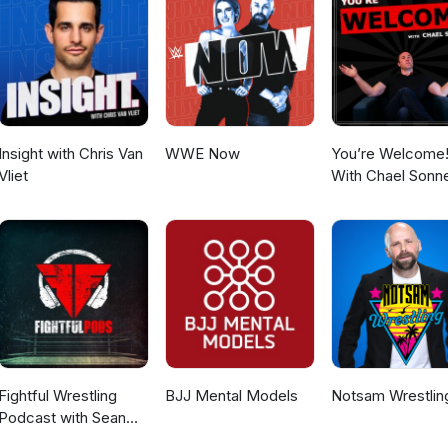
Insight with Chris Van
WWE Now
You’re Welcome
Vliet
With Chael Sonn
Fightful Wrestling
BJJ Mental Models
Notsam Wrestlin
Podcast with Sean
Ross Sapp