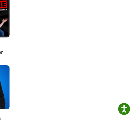
!
en
g