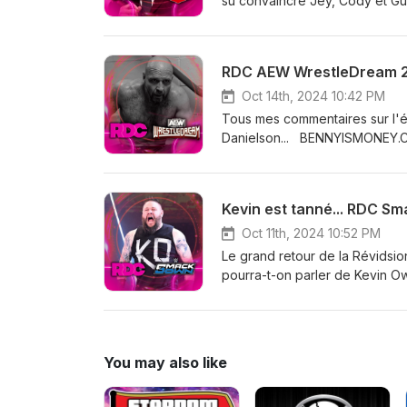
su convaincre Jey, Cody et Gun
convaincue par Tiffany Stratt
contenu de la Révision Des Com
devenez membre VIP! Un accès 
RDC AEW WrestleDream 
jeux, et des concours... Grand
CollaborateursCestjustedelalut
Oct 14th, 2024 10:42 PM
peeweeradiodj sur toutes les
Tous mes commentaires sur l'é
MUSIQUE : CREATORMIX.CO
Danielson... BENNYISMONEY.COM
Comptes en audio et en vidéo!
accès à tout le contenu exclusi
Grand merci à vous de soutenir
Kevin est tanné... RDC S
CollaborateursCestjustedelalut
peeweeradiodj sur toutes les
Oct 11th, 2024 10:52 PM
MUSIQUE : CREATORMIX.CO
Le grand retour de la Révids
pourra-t-on parler de Kevin O
contenu de la Révision Des Com
devenez membre VIP! Un accès 
jeux, et des concours... Grand
CollaborateursCestjustedelalut
You may also like
peeweeradiodj sur toutes les
MUSIQUE : CREATORMIX.CO