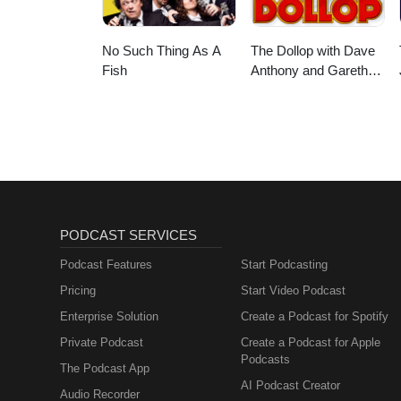
No Such Thing As A
The Dollop with Dave
Fish
Anthony and Gareth
Reynolds
PODCAST SERVICES
Podcast Features
Start Podcasting
Pricing
Start Video Podcast
Enterprise Solution
Create a Podcast for Spotify
Private Podcast
Create a Podcast for Apple
Podcasts
The Podcast App
AI Podcast Creator
Audio Recorder