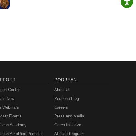
PPORT
PODBEAN
port Center
About Us
t’s New
Podbean Blog
e Webinars
Careers
cast Events
Press and Media
bean Academy
Green Initiative
bean Amplified Podcast
Affiliate Program