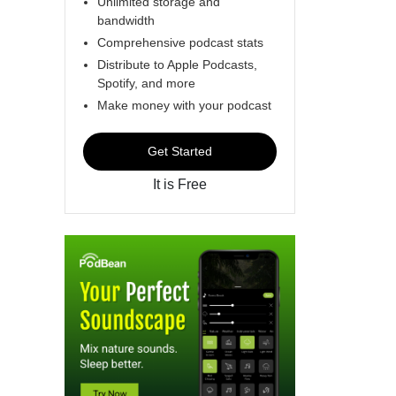
Unlimited storage and
bandwidth
Comprehensive podcast stats
Distribute to Apple Podcasts,
Spotify, and more
Make money with your podcast
Get Started
It is Free