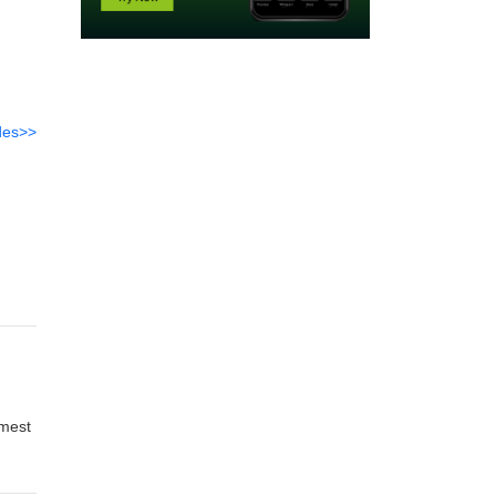
des>>
.
 mest