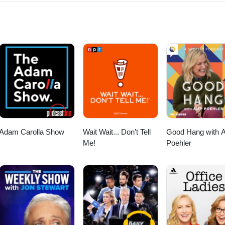
k.com/groups/3171701036334090/
Adam Carolla Show
Wait Wait... Don’t Tell
Good Hang with 
Me!
Poehler