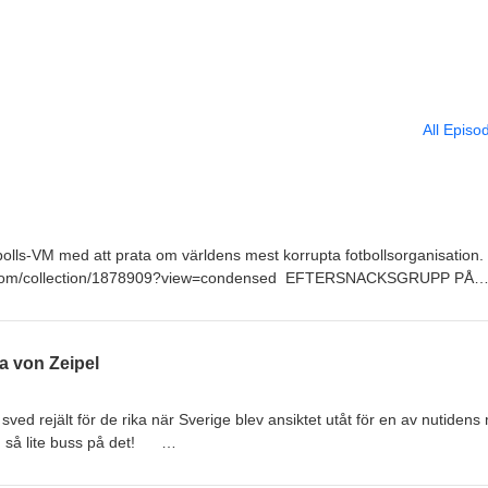
All Episo
bolls-VM med att prata om världens mest korrupta fotbollsorganisation
.com/collection/1878909?view=condensed EFTERSNACKSGRUPP PÅ
k.com/groups/3171701036334090/
a von Zeipel
t sved rejält för de rika när Sverige blev ansiktet utåt för en av nutidens
h så lite buss på det!
.com/collection/1878909?view=condensed EFTERSNACKSGRUPP PÅ