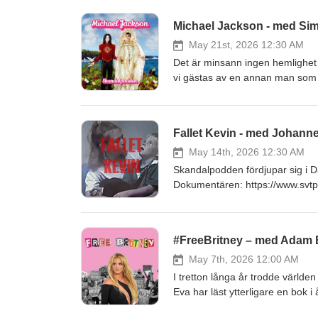
FACEBOOKhttps://www.faceboo
Michael Jackson - med S
May 21st, 2026 12:30 AM
Det är minsann ingen hemlighet a
vi gästas av en annan man som o
PATREONhttps://www.patreon
FACEBOOKhttps://www.faceboo
Fallet Kevin - med Johann
May 14th, 2026 12:30 AM
Skandalpodden fördjupar sig i
Dokumentären: https://www.svtpl
video=visa PATREONhttps://ww
EFTERSNACKSGRUPP PÅ FACEB
TILL TILLBAKATIDEN: https://und
#FreeBritney – med Adam 
https://www.youtube.com/wa
May 7th, 2026 12:00 AM
I tretton långa år trodde världe
Eva har läst ytterligare en bok
PATREONhttps://www.patreon