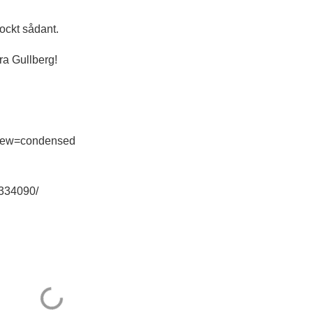
jockt sådant.
ra Gullberg!
?view=condensed
6334090/