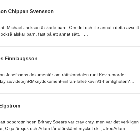
k.com/groups/3171701036334090/
imon Chippen Svensson
tt Michael Jackson älskade barn. Om det och lite annat i detta avsnitt
ckså älskar barn, fast på ett annat sätt.
.com/collection/1878909?view=condensed EFTERSNACKSGRUPP PÅ
k.com/groups/3171701036334090/
es Finnlaugsson
 Dan Josefssons dokumentär om rättskandalen runt Kevin-mordet.
ay.se/video/jnRMxnj/dokument-inifran-fallet-kevin/1-hemligheten?
w.patreon.com/collection/1878909?view=condensed
OOKhttps://www.facebook.com/groups/3171701036334090/ FRA
erjord.nu/biljetter/fram-till-tillbakatiden/ ÅRET ÄR 2025
Elgström
tch?v=J9-c6RE__aM
n att popdrottningen Britney Spears var cray cray, men var det verkligen
 i år, Olga är sjuk och Adam får oförskämt mycket skit, #freeAdam.
.com/collection/1878909?view=condensed EFTERSNACKSGRUPP PÅ