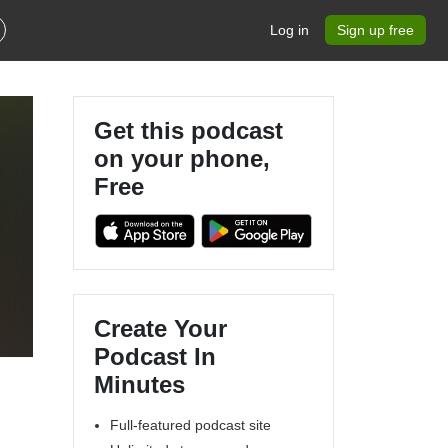
Log in
Sign up free
Get this podcast
on your phone,
Free
g
Create Your
Podcast In
Minutes
Full-featured podcast site