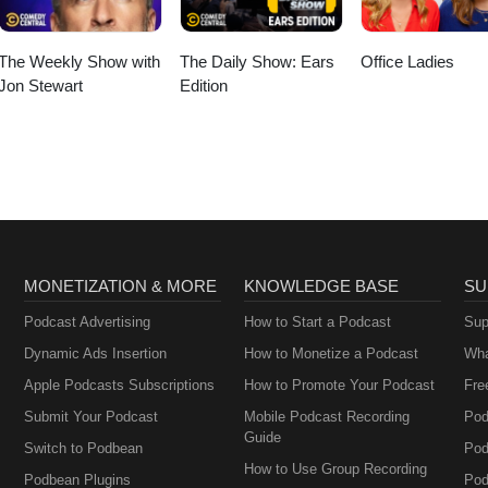
The Weekly Show with
The Daily Show: Ears
Office Ladies
Jon Stewart
Edition
MONETIZATION & MORE
KNOWLEDGE BASE
SU
Podcast Advertising
How to Start a Podcast
Sup
Dynamic Ads Insertion
How to Monetize a Podcast
Wha
Apple Podcasts Subscriptions
How to Promote Your Podcast
Fre
Submit Your Podcast
Mobile Podcast Recording
Pod
Guide
Switch to Podbean
Pod
How to Use Group Recording
Podbean Plugins
Pod