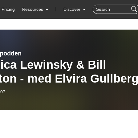
Pricing
Resources
Discover
lpodden
ca Lewinsky & Bill
ton - med Elvira Gullber
-07