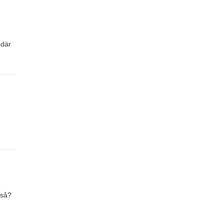
 där
M
 så?