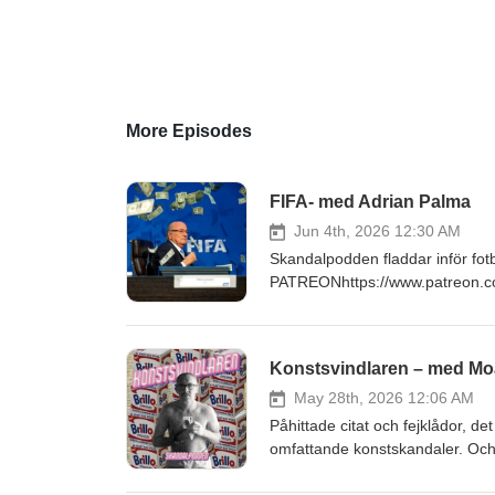
More Episodes
FIFA- med Adrian Palma
Jun 4th, 2026 12:30 AM
Skandalpodden fladdar inför fot
PATREONhttps://www.patreon
FACEBOOKhttps://www.faceboo
Konstsvindlaren – med Mo
May 28th, 2026 12:06 AM
Påhittade citat och fejklådor, de
omfattande konstskandaler. Oc
PATREONhttps://www.patreon