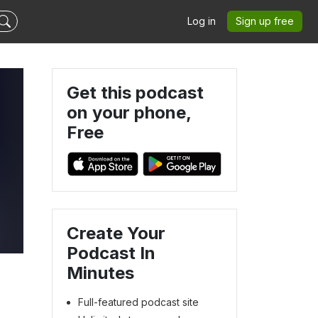
Log in
Sign up free
Get this podcast
on your phone,
Free
Create Your
Podcast In
Minutes
Full-featured podcast site