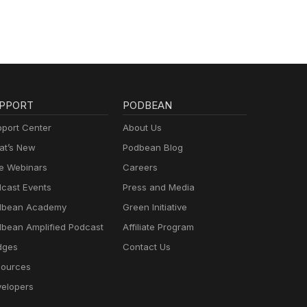
PPORT
PODBEAN
port Center
About Us
t’s New
Podbean Blog
e Webinars
Careers
cast Events
Press and Media
dbean Academy
Green Initiative
bean Amplified Podcast
Affiliate Program
dges
Contact Us
ources
elopers