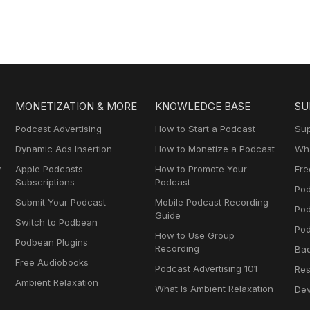
MONETIZATION & MORE
KNOWLEDGE BASE
SU
Podcast Advertising
How to Start a Podcast
Sup
Dynamic Ads Insertion
How to Monetize a Podcast
Wha
y
Apple Podcasts
How to Promote Your
Fre
Subscriptions
Podcast
Pod
Submit Your Podcast
Mobile Podcast Recording
Po
Guide
Switch to Podbean
Pod
How to Use Group
Podbean Plugins
Recording
Ba
Free Audiobooks
Podcast Advertising 101
Res
Ambient Relaxation
What Is Ambient Relaxation
Dev