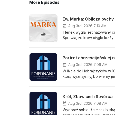
More Episodes
Ew. Marka: Oblicza pychy
Aug 3rd, 2026 7:10 AM
Tlenek węgla jest nazywany ci
Sprawia, że krew ciągle krąży 
zdaje sobie z tego sprawy do m
trucizna. Istnieje również pewna trucizna, która jest cicha jak czad, lecz zatruwa duszę człowieka. Leży
u podstaw niemal każdego konfl
Portret chrześcijańskiej n
zniszczonego życia. Ironią jes
innych, lecz nie widzi go u siebie. Tą trucizną jest py
Aug 3rd, 2026 7:09 AM
W dzisiejszym kazaniu pastor 
W liście do Hebrajczyków w 10
fragmentu z Ew. Marka 10:32-4
którą wyznajemy, bo wierny jest Ten, który dał obietn
do czego prowadziła oraz jaka była reakc
chrześcijanie? W jakich rzecz
wysłuchania najnowszego kaza
stabilność lub w koncie oszc
zdrowiu? Czy medycyna jest nam
Król, Zbawiciel i Stwórca
ostatecznie sprawia, że wstajemy codziennie i jesteśmy pełni nadziei; co napędza nas codziennie? W
dzisiejszym kazaniu pastor Tom
Aug 3rd, 2026 7:08 AM
List ten napisany został do 
Wyobraź sobie, że masz bliską 
prawdopodobnie tuż przed siln