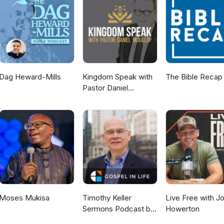
m. Świadomość jedności z Chrystusem ogniskuje naszą uwagę na
a nie jedynie ziemską – wartość. To ważne przypomnienie w oblicz
chrześcijanie – rozpraszaniu się na rzeczy niewarte uwagi i poświęca
rawom tego świata, a zapominaniu o prawdziwej rzeczywistości. Czym
nina? Zapraszamy do obejrzenia i wysłuchania
 Chrześcijańskiego Pojednanie.
Dag Heward-Mills
Kingdom Speak with
The Bible Recap
Pastor Daniel
McKillop
Moses Mukisa
Timothy Keller
Live Free with J
Sermons Podcast by
Howerton
Gospel in Life