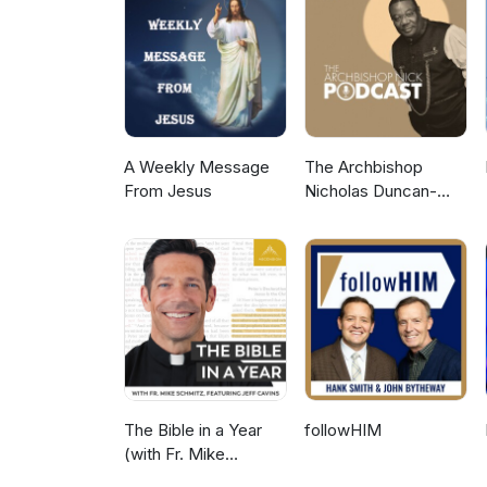
chrześcijanie posiadają w Ni
sprawach mających wieczną – 
pokusy, jakiej często ulegają 
wszystkich myśli i energii sp
jednak jest prawdziwa rzeczywistość dla chrześcija
najnowszego kazania Kościoła
A Weekly Message
The Archbishop
From Jesus
Nicholas Duncan-
Williams Podcast
The Bible in a Year
followHIM
(with Fr. Mike
Schmitz)