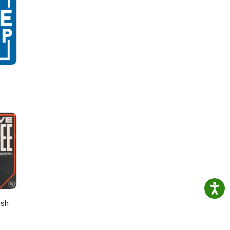
u
niu
osh