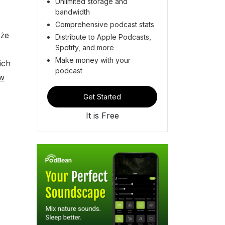
Unlimited storage and
bandwidth
Comprehensive podcast stats
 że
Distribute to Apple Podcasts,
Spotify, and more
Make money with your
ich
podcast
w
Get Started
It is Free