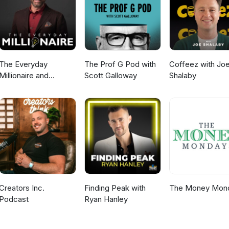
The Everyday
The Prof G Pod with
Coffeez with Jo
Millionaire and
Scott Galloway
Shalaby
Mindset Matters
Podcast
Creators Inc.
Finding Peak with
The Money Mon
Podcast
Ryan Hanley