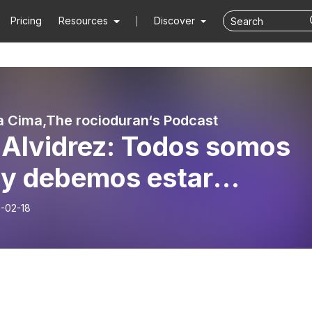
Pricing
Resources
Discover
a Cima,The rocioduran‘s Podcast
 Alvidrez: Todos somos
 y debemos estar
llosos de nuestras
-02-18
es.