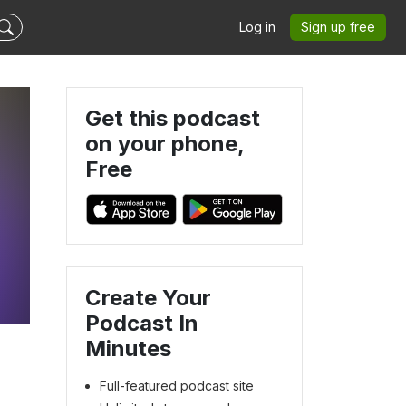
Log in
Sign up free
Get this podcast
on your phone,
Free
Create Your
Podcast In
Minutes
Full-featured podcast site