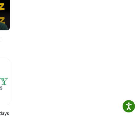
e
days