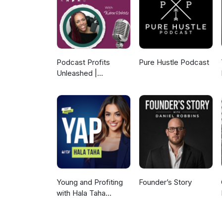
Podcast Profits
Pure Hustle Podcast
Unleashed |
Guesting, Authority &
Client Acquisition
Young and Profiting
Founder’s Story
with Hala Taha
(Entrepreneurship,
Sales, Marketing)