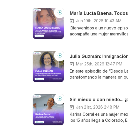
Jun 19th, 2026 10:43 AM
¡Bienvenidos a un nuevo episo
acompaña una mujer maravillosa
María Lucía Baena, angelóloga 
hermoso camino de luz con un 
mensajes llenos de amor, guía
Julia Guzmán: Inmigración
dedicación admirables, hoy n
procesos de vida, encontrar un
Mar 25th, 2026 12:47 PM
con amor nuestro propósito div
En este episodio de “Desde La
este proceso, cómo funciona s
transformando la manera en qu
especial y transformadora para
inmigración y fundadora de Gu
respuestas, paz o simplemente q
reconocida por su liderazgo —
episodio es para ti! 🤍
Lawyers Association (AILA) de
Sin miedo o con miedo... 
con algo más que conocimiento
profunda y necesaria, hablamos sobre: Los cambios recientes en las leyes de 
Jan 21st, 2026 2:48 PM
Unidos La importancia de esta
Karina Corral es una mujer mexi
pueden afectar tu proceso migratorio Porque cuando se trata de inmigración, la 
los 15 años llega a Colorado,
puede marcar la diferencia ent
construir un futuro mejor. Mie