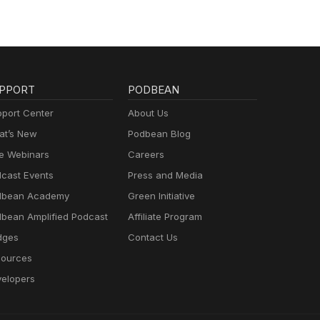
PPORT
PODBEAN
port Center
About Us
t’s New
Podbean Blog
e Webinars
Careers
cast Events
Press and Media
dbean Academy
Green Initiative
bean Amplified Podcast
Affiliate Program
dges
Contact Us
ources
elopers