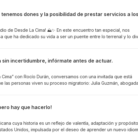
dio de Desde La Cima! ⛰️✨ En este encuentro tan especial, nos
 que ha dedicado su vida a ser un puente entre lo terrenal y lo div
y canalizadora espiritual. Desde el año 2017, María Lucía comenzó 
propósito clarísimo: conectar con los Seres de Luz para ofrecerte
 y una sanación profunda a tu sagrada alma. Con un cariño y una
 sin incertidumbre, infórmate antes de actuar.
os comparte su sabiduría para ayudarnos a comprender nuestros
a paz interior reconfortante, liberar bloqueos emocionales y recor
ino. En este episodio, María Lucía nos revela en detalle cómo inici
 Cima” con Rocío Durán, conversamos con una invitada que está
u conexión diaria con los ángeles y nos hace una invitación muy
e las personas viven su proceso migratorio: Julia Guzmán, abogad
 conectar con ellos este próximo 25 de junio. Si estás buscando
zman Immigration. Con una trayectoria de más de 13 años, destacad
uieres sintonizar con la energía de tus guías espirituales, ¡este
incluyendo su rol como Chair 2025-2026 de la American Immigratio
 Colorado— Julia se ha dedicado a acompañar a individuos y familia
¡pero hay que hacerlo!
 legal: con empatía, claridad y compromiso real. En esta conversac
inmigración en Estados
r bien informado para tomar decisiones seguras Errores comunes q
cana cuya historia es un reflejo de valentía, adaptación y propósito
información correcta
 Estados Unidos, impulsada por el deseo de aprender un nuevo idio
re avanzar con confianza o vivir en incertidumbre. Este episodio es
ntras se adapta a una nueva cultura, comienza a trabajar al mismo ti