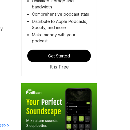
Unlimited storage and
bandwidth
Comprehensive podcast stats
Distribute to Apple Podcasts,
Spotify, and more
 y
Make money with your
podcast
Get Started
It is Free
des>>