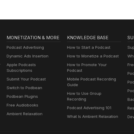
MONETIZATION & MORE
KNOWLEDGE BASE
SU
Podcast Advertising
How to Start a Podcast
Sup
Dynamic Ads Insertion
How to Monetize a Podcast
Wha
y
Apple Podcasts
How to Promote Your
Fre
Subscriptions
Podcast
Pod
Submit Your Podcast
Mobile Podcast Recording
Po
Guide
Switch to Podbean
Pod
How to Use Group
Podbean Plugins
Recording
Ba
Free Audiobooks
Podcast Advertising 101
Res
Ambient Relaxation
What Is Ambient Relaxation
Dev