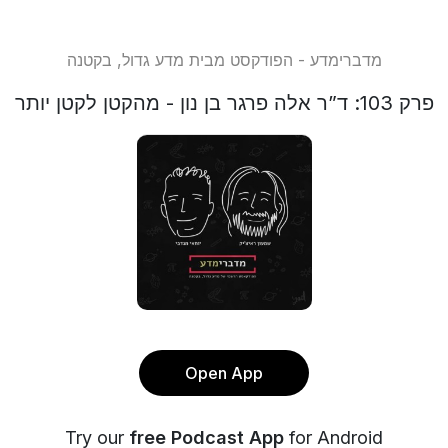
מדברימדע - הפודקסט מבית מדע גדול, בקטנה
פרק 103: ד”ר אלה פרגר בן נון - מהקטן לקטן יותר
Open App
Try our
free Podcast App
for Android