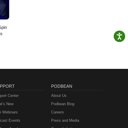
Spin
is
PPORT
PODBEAN
port Center
About Us
t’s New
Podbean Blog
e Webinars
Careers
cast Events
Press and Media