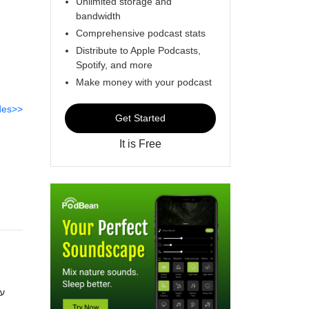
Unlimited storage and
bandwidth
Comprehensive podcast stats
Distribute to Apple Podcasts,
Spotify, and more
Make money with your podcast
des>>
Get Started
It is Free
עם