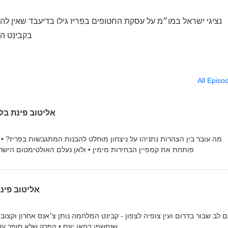
נציגי ישראל במו״מ על עסקת החטופים בפריז גילו בדיעבד שאין להם 
בקבינט המ
All Episo
אליטוב פינת בלום - פרק 18 
מה עובר בין הצהרות נתניהו על ניצחון מוחלט להבנות המתגבשות בפריז? •
פותחת את קמפיין הבחירות מימין • ולאן נעלם האולטימטום הישראלי שניתן לשליח האמריקאי בלבנון
אליטוב פינת בלום -
 לב שבור בדרום ועין צופיה לצפון - קבינט המלחמה נותן צ׳אנס אחרון וקצו
שנחשפו בחאן יונס • הפרק שלא סופר על 