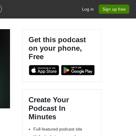
Log in
Sign up free
Get this podcast
on your phone,
Free
Create Your
Podcast In
Minutes
Full-featured podcast site