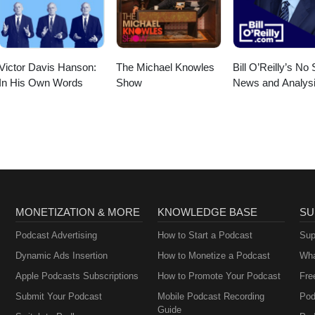
Victor Davis Hanson:
The Michael Knowles
Bill O’Reilly’s No 
In His Own Words
Show
News and Analys
MONETIZATION & MORE
KNOWLEDGE BASE
SU
Podcast Advertising
How to Start a Podcast
Sup
Dynamic Ads Insertion
How to Monetize a Podcast
Wha
Apple Podcasts Subscriptions
How to Promote Your Podcast
Fre
Submit Your Podcast
Mobile Podcast Recording
Pod
Guide