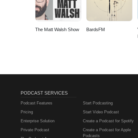
The Matt Walsh Show
BardsFM
PODCAST SERVICES
Podcast Features
Start Podcasting
Pricing
Start Video Podcast
Enterprise Solution
Create a Podcast for Spotify
Private Podcast
Create a Podcast for Apple
Podcasts