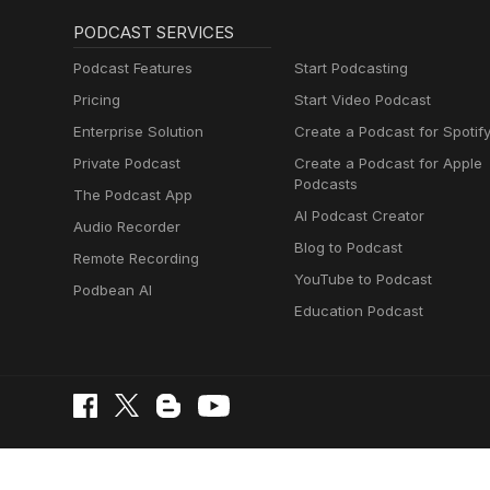
PODCAST SERVICES
Podcast Features
Start Podcasting
Pricing
Start Video Podcast
Enterprise Solution
Create a Podcast for Spotif
Private Podcast
Create a Podcast for Apple
Podcasts
The Podcast App
AI Podcast Creator
Audio Recorder
Blog to Podcast
Remote Recording
YouTube to Podcast
Podbean AI
Education Podcast