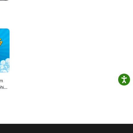
om
hic