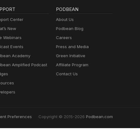
PPORT
PODBEAN
port Center
About Us
t’s New
Podbean Blog
e Webinars
Careers
cast Events
Press and Media
dbean Academy
Green Initiative
bean Amplified Podcast
Affiliate Program
dges
Contact Us
ources
elopers
ent Preferences
Copyright © 2015-2026
Podbean.com