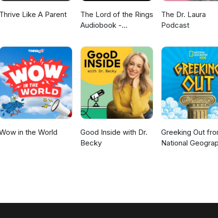
Thrive Like A Parent
The Lord of the Rings
The Dr. Laura
Audiobook -
Podcast
Unabridged By Phil
Dragash
Wow in the World
Good Inside with Dr.
Greeking Out fr
Becky
National Geograp
Kids