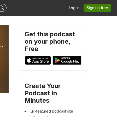
Log in
Sign up free
Get this podcast
on your phone,
Geschichten zum Entspannen und Einschlafen
Free
Create Your
Podcast In
Minutes
Full-featured podcast site