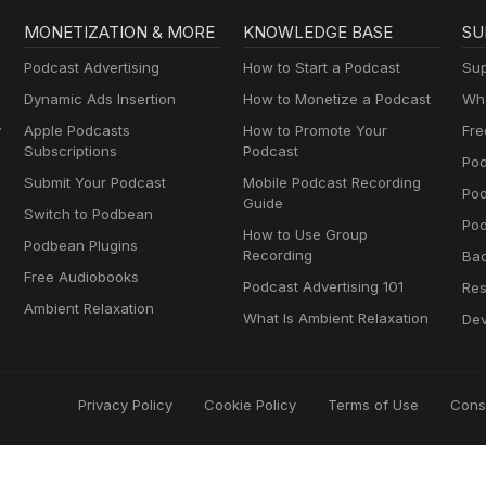
MONETIZATION & MORE
KNOWLEDGE BASE
SU
Podcast Advertising
How to Start a Podcast
Sup
Dynamic Ads Insertion
How to Monetize a Podcast
Wha
y
Apple Podcasts
How to Promote Your
Fre
Subscriptions
Podcast
Pod
Submit Your Podcast
Mobile Podcast Recording
Po
Guide
Switch to Podbean
Pod
How to Use Group
Podbean Plugins
Recording
Ba
Free Audiobooks
Podcast Advertising 101
Res
Ambient Relaxation
What Is Ambient Relaxation
Dev
Privacy Policy
Cookie Policy
Terms of Use
Cons