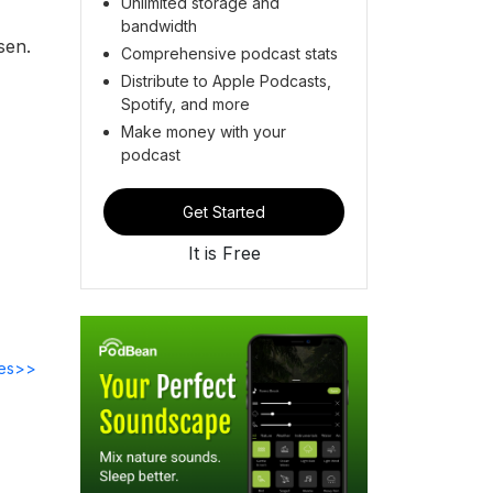
Unlimited storage and
bandwidth
sen.
Comprehensive podcast stats
Distribute to Apple Podcasts,
Spotify, and more
Make money with your
podcast
Get Started
It is Free
des>>