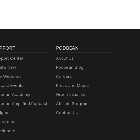
PPORT
PODBEAN
port Center
About Us
t’s New
Podbean Blog
e Webinars
Careers
cast Events
Press and Media
dbean Academy
Green Initiative
bean Amplified Podcast
Affiliate Program
dges
Contact Us
ources
elopers