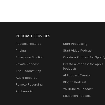
lernen mit
Muttersprachlern
PODCAST SERVICES
Podcast Features
Start Podcasting
Pricing
Start Video Podcast
Enterprise Solution
Create a Podcast for Spotif
Private Podcast
Create a Podcast for Apple
Podcasts
The Podcast App
AI Podcast Creator
Audio Recorder
Blog to Podcast
Remote Recording
YouTube to Podcast
Podbean AI
Education Podcast