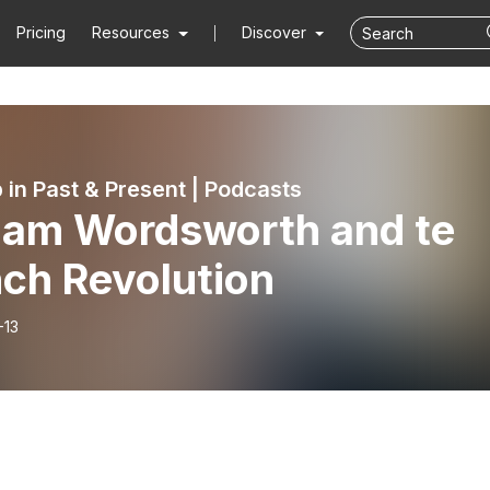
Pricing
Resources
Discover
 in Past & Present | Podcasts
liam Wordsworth and te
nch Revolution
-13