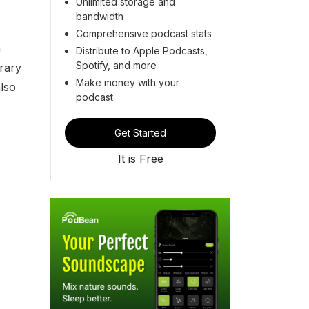
Unlimited storage and
bandwidth
Comprehensive podcast stats
h
Distribute to Apple Podcasts,
Spotify, and more
erary
Make money with your
also
podcast
Get Started
It is Free