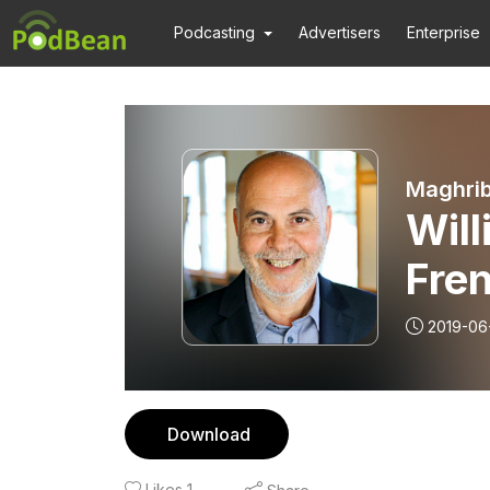
Podcasting
Advertisers
Enterprise
Maghrib
Wil
Fre
2019-06
Download
Likes
1