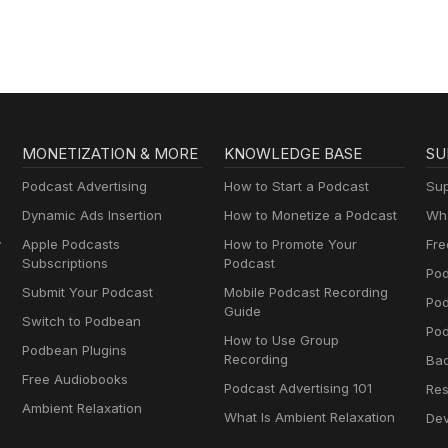
MONETIZATION & MORE
KNOWLEDGE BASE
SU
Podcast Advertising
How to Start a Podcast
Sup
Dynamic Ads Insertion
How to Monetize a Podcast
Wha
y
Apple Podcasts
How to Promote Your
Fre
Subscriptions
Podcast
Pod
Submit Your Podcast
Mobile Podcast Recording
Po
Guide
Switch to Podbean
Pod
How to Use Group
Podbean Plugins
Recording
Ba
Free Audiobooks
Podcast Advertising 101
Res
Ambient Relaxation
What Is Ambient Relaxation
Dev