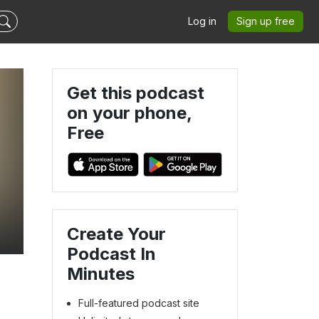
Log in
Sign up free
Get this podcast
on your phone,
Free
Create Your
Podcast In
Minutes
Full-featured podcast site