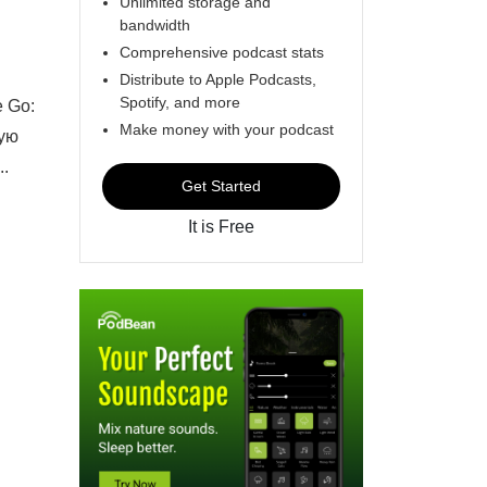
Unlimited storage and
bandwidth
Comprehensive podcast stats
Distribute to Apple Podcasts,
Spotify, and more
 Go:
Make money with your podcast
шую
..
Get Started
It is Free