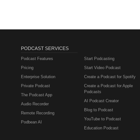
lernen mit
Muttersprachlern
PODCAST SERVICES
Podcast Features
Start Podcasting
Pricing
Start Video Podcast
Enterprise Solution
Create a Podcast for Spotify
Private Podcast
Create a Podcast for Apple
Podcasts
The Podcast App
AI Podcast Creator
Audio Recorder
Blog to Podcast
Remote Recording
YouTube to Podcast
Podbean AI
Education Podcast