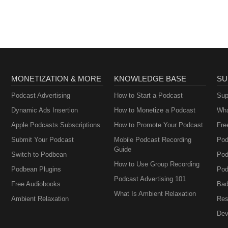
MONETIZATION & MORE
KNOWLEDGE BASE
SU
Podcast Advertising
How to Start a Podcast
Sup
Dynamic Ads Insertion
How to Monetize a Podcast
Wha
Apple Podcasts Subscriptions
How to Promote Your Podcast
Fre
Submit Your Podcast
Mobile Podcast Recording
Pod
Guide
Switch to Podbean
Pod
How to Use Group Recording
Podbean Plugins
Pod
Podcast Advertising 101
Free Audiobooks
Bad
What Is Ambient Relaxation
Ambient Relaxation
Res
Dev