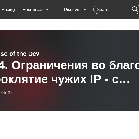
Pricing
Resources
Discover
se of the Dev
4. Ограничения во благ
оклятие чужих IP - с
сом Авеллоном
-05-25