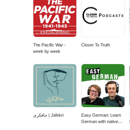
https://bit.ly/3K35hai Узнайте
Это и многое другое – во вто
Колантонио и Петром Сальнико
The Pacific War -
Closer To Truth
week by week
جافکری | Jafekri
Easy German: Learn
German with native
speakers | Deutsch