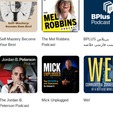
 больше о первой игре Eschatology: https://eschatology-entertainment
ром эпизоде третьего сезона подкаста The House of The Dev с Рафа
вым. --- Реклама. ERID: 2Vtzqvzvi5w
Self-Mastery Become
The Mel Robbins
‌BPLUS بی‌پلاس
Your Best
Podcast
ست فارسی خلاصه
کتاب
The Jordan B.
Mick Unplugged
We!
Peterson Podcast