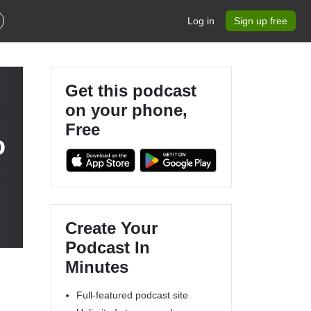
Log in
Sign up free
Get this podcast
on your phone,
Free
о
Create Your
Podcast In
Minutes
Full-featured podcast site