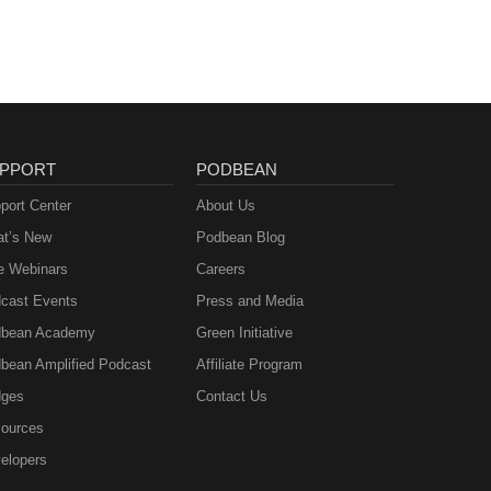
PPORT
PODBEAN
port Center
About Us
t’s New
Podbean Blog
e Webinars
Careers
cast Events
Press and Media
bean Academy
Green Initiative
bean Amplified Podcast
Affiliate Program
ges
Contact Us
ources
elopers