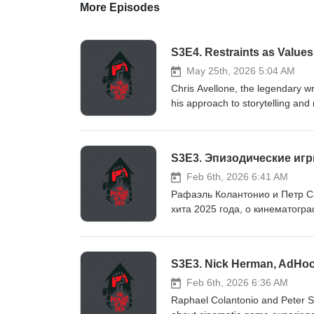
More Episodes
S3E4. Restraints as Values
May 25th, 2026 5:04 AM
Chris Avellone, the legendary w
his approach to storytelling an
sometimes funny episode. Hire, 
https://mellow.io/demo?
utm_source=youtube&amp;utm_
Find financial support at IndieGo Fund: https://ind
experience at the D&amp;D table
Feb 6th, 2026 6:41 AM
story of that game came to be a
Рафаэль Колантонио и Петр С
of Might &amp; Magic, System S
хита 2025 года, о кинематогр
Effect &amp; Fallout: New Vegas
эпизодической структуре и плав
Restraints as values: how limita
телевизионного производства в 
relations and other mutual pai
финансирование, если у вас н
затеи; Расширение аудитории 
как бизнес-модель. Минусы б
Feb 6th, 2026 6:36 AM
части игры в другую. Приятного прослушивания! Смотрите видеоверсию на YouTube:
Raphael Colantonio and Peter Sa
https://youtube.com/@theho