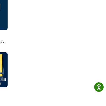
.com/
элем
پادک