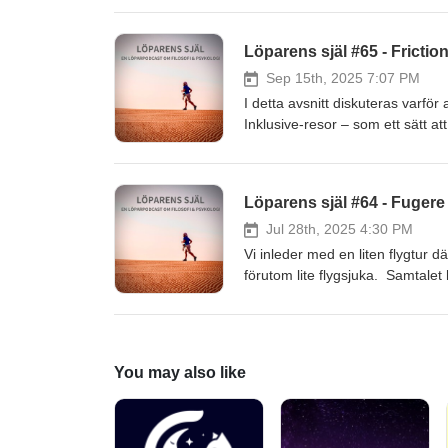
den drivande kraften. Samtalet ta
erfarenheter från ultralöpning, t
Löparens själ #65 - Fricti
varmt välkomna att inkomma med 
på loparenssjal@gmail.com.Jan
Sep 15th, 2025 7:07 PM
som båda är löpare/ultralöpare
I detta avsnitt diskuteras varför 
Inklusive-resor – som ett sätt 
många olika områden och som van
filosofiska perspektiv (Stoicism,
prövningar kan ge både personlig 
Löparens själ #64 - Fugere 
endurance sport is the new esca
via våra sociala mediekanaler 
Jul 28th, 2025 4:30 PM
(Filosof) och Kalman Vanky (Psy
Vi inleder med en liten flygtur d
förutom lite flygsjuka. Samtalet
han tar med sig från det. Vi avsl
mötesplatser för de viktiga sam
möta. Vad är dina tankar om mö
med tankar eller frågor antingen
You may also like
loparenssjal@gmail.com.Janne 
båda är löpare/ultralöpare pro