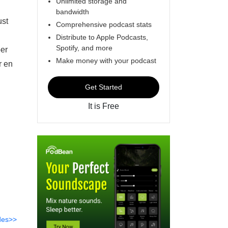
Unlimited storage and
bandwidth
ust
Comprehensive podcast stats
Distribute to Apple Podcasts,
Spotify, and more
per
Make money with your podcast
r en
Get Started
It is Free
des>>