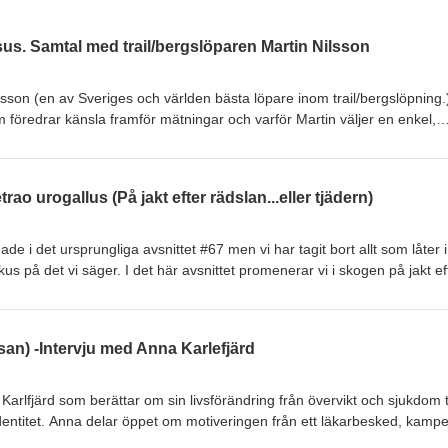
us. Samtal med trail/bergslöparen Martin Nilsson
ilsson (en av Sveriges och världen bästa löpare inom trail/bergslöpning.
 föredrar känsla framför mätningar och varför Martin väljer en enkel,
rikt mätbarhet. Vi pratar träning utan klocka, omättbarhet i löpning,
ngen fungerar som både terapi och gemenskap samt hur Martin resone
ng i samhällsfrågor. Som vanligt, ett sammelsurium av tankar och
trao urogallus (På jakt efter rädslan...eller tjädern)
lkomna att inkomma med tankar eller frågor antingen via våra sociala
 loparenssjal@gmail.com.Janne Svärdhagen @kaffemannen (Filosof) oc
m båda är löpare/ultralöpare producerar denna podd.
e i det ursprungliga avsnittet #67 men vi har tagit bort allt som låter i
us på det vi säger. I det här avsnittet promenerar vi i skogen på jakt ef
t övervinna våra rädslor för just detta odjur. Samtidigt samtalar vi om räds
sådant. Vi diskuterar även motivation, begreppet "grit" (uthållighet o
ngdistanslopp och hur dessa principer kan tillämpas på relationer och
esan) -Intervju med Anna Karlefjärd
ör att vi svävar iväg, men vad annat är nytt? Ni är alla varmt välkomna att
antingen via våra sociala mediekanaler eller via mail
ne Svärdhagen @kaffemannen (Filosof) och Kalman Vanky (Psykiatrike
 Karlfjärd som berättar om sin livsförändring från övervikt och sjukdom ti
 producerar denna podd.
dentitet. Anna delar öppet om motiveringen från ett läkarbesked, kamp
pning och community hjälpt henne att hitta glädje och mening. Där live