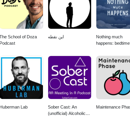
The School of Doza
این نقطه
Nothing much
Podcast
happens: bedtime
stories to help yo
sleep
Huberman Lab
Sober Cast: An
Maintenance Pha
(unofficial) Alcoholics
Anonymous Podcast
AA