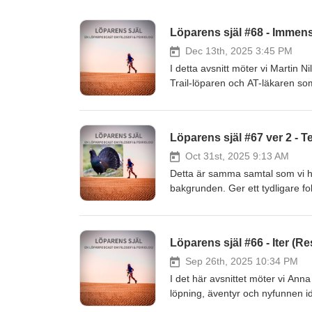
Löparens själ #68 - Immens
Dec 13th, 2025 3:45 PM
I detta avsnitt möter vi Martin N
Trail‑löparen och AT-läkaren som
oförutsägbar approach framför st
minnesvärda lopp och hur löpni
kring värderingar och engagema
Löparens själ #67 ver 2 - Te
funderingar. Ni är alla varmt vä
mediekanaler eller via mail på
Oct 31st, 2025 9:13 AM
Kalman Vanky (Psykiatriker) so
Detta är samma samtal som vi had
bakgrunden. Ger ett tydligare fok
en argsint tjäder. Allt i syfte at
exponering och hur man hanterar 
målmedvetenhet), träning för lå
Löparens själ #66 - Iter (R
vardagsliv. Det finns viss risk f
inkomma med tankar eller frågor 
Sep 26th, 2025 10:34 PM
på loparenssjal@gmail.com.Jan
I det här avsnittet möter vi Anna
som båda är löpare/ultralöpare
löpning, äventyr och nyfunnen i
med kropp och huvud, och hur lö