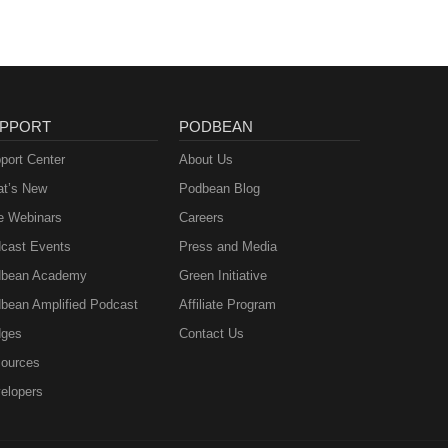
PPORT
PODBEAN
port Center
About Us
t’s New
Podbean Blog
e Webinars
Careers
cast Events
Press and Media
bean Academy
Green Initiative
bean Amplified Podcast
Affiliate Program
ges
Contact Us
ources
elopers