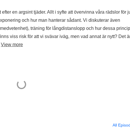
efter en argsint tjäder. Allt i syfte att övervinna våra rädslor för j
 exponering och hur man hanterar sådant. Vi diskuterar även
ålmedvetenhet), träning för långdistanslopp och hur dessa princi
inns viss risk för att vi svävar iväg, men vad annat är nytt? Det ä
.
View more
All Episo