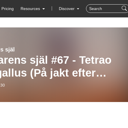
Pricing
Resources
Discover
s själ
rens själ #67 - Tetrao
allus (På jakt efter
lan eller tjädern, eller
-30
 och))