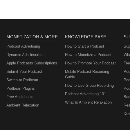
MONETIZATION & MORE
KNOWLEDGE BASE
SU
Podcast Advertising
How to Start a Podcast
Sup
Dynamic Ads Insertion
How to Monetize a Podcast
Wha
Apple Podcasts Subscriptions
How to Promote Your Podcast
Fre
Submit Your Podcast
Mobile Podcast Recording
Pod
Guide
Switch to Podbean
Pod
How to Use Group Recording
Podbean Plugins
Pod
Podcast Advertising 101
Free Audiobooks
Bad
What Is Ambient Relaxation
Ambient Relaxation
Res
Dev