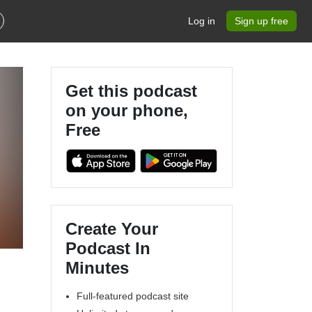
Log in
Sign up free
Get this podcast
on your phone,
Free
Create Your
Podcast In
Minutes
Full-featured podcast site