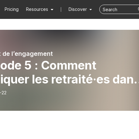
Pricing
Resources
Discover
x de l’engagement
sode 5 : Comment
iquer les retraité·es dan
 groupes écolos
-22