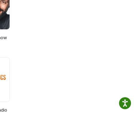
Show
adio