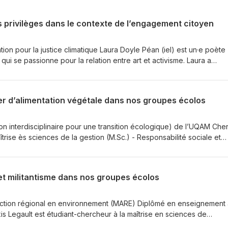
os privilèges dans le contexte de l’engagement citoyen
ion pour la justice climatique Laura Doyle Péan (iel) est un·e poète
ui se passionne pour la relation entre art et activisme. Laura a
les milieux féministes, LGBTQIA2S+ et de justice migratoire et racia
. En 2019, iel a déménagé à Tiohtià:ke et a rejoint le mouvement p
ies fossiles. Laura a publié son premier livre, Cœur Yoyo, en 2020,
er d’alimentation végétale dans nos groupes écolos
es québécoises. Laura poursuit également des études juridiques. Le 
rs d'anti-oppression et co-coordonne le groupe antiraciste Collectif
 les ressources du HUB de mobilisation pour la justice climatique :
on interdisciplinaire pour une transition écologique) de l’UQAM Cher
b.ca https://www.lehub.ca/ https://www.instagram.com/lehub.ca/
aîtrise ès sciences de la gestion (M.Sc.) - Responsabilité sociale et
uis 2019, elle est végane et s’informe sur le sujet pour sensibilise
ourage. Elle expérimente même certaines pratiques dans les groupe
liquée dans plusieurs projets scolaires et communautaires et ses
 et militantisme dans nos groupes écolos
les écarts socioéconomiques et environnementaux. Pour poursuivre
ne bouchée à la fois de Bernard Lavallée :
vres/sauver-la-planete-une-bouchee-a-bernard-lavallee-
ction régional en environnement (MARE) Diplômé en enseignement
ec ma tête d’Élise Desaulniers : https://www.leslibraires.ca/livres
xis Legault est étudiant-chercheur à la maîtrise en sciences de
desaulniers-9782760410978.html Mise à jour : Cheryl parle du défi
Sherbrooke. Ses intérêts de recherche s’orientent notamment vers les