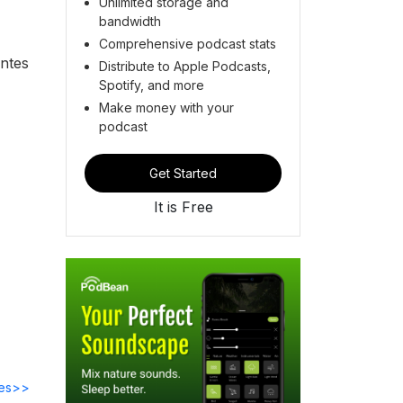
Unlimited storage and
bandwidth
Comprehensive podcast stats
entes
Distribute to Apple Podcasts,
Spotify, and more
Make money with your
podcast
Get Started
It is Free
des>>