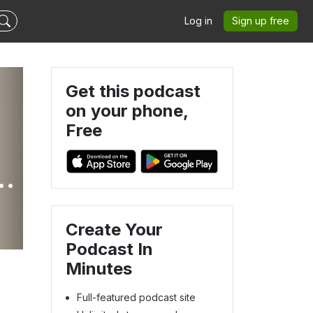
Log in
Sign up free
Get this podcast
on your phone,
Free
s
Create Your
Podcast In
Minutes
Full-featured podcast site