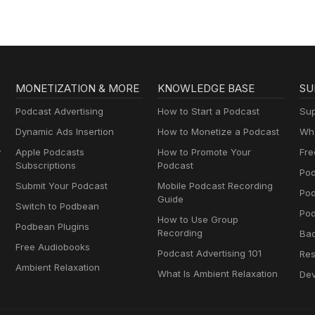
MONETIZATION & MORE
KNOWLEDGE BASE
SU
Podcast Advertising
How to Start a Podcast
Sup
Dynamic Ads Insertion
How to Monetize a Podcast
Wha
y
Apple Podcasts
How to Promote Your
Fre
Subscriptions
Podcast
Pod
Submit Your Podcast
Mobile Podcast Recording
Po
Guide
Switch to Podbean
Pod
How to Use Group
Podbean Plugins
Recording
Ba
Free Audiobooks
Podcast Advertising 101
Res
Ambient Relaxation
What Is Ambient Relaxation
Dev