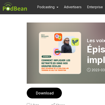
Podcasting
Advertisers
Enterprise
Les voi
Épi
impl
nos
2023-03
Download
Likes