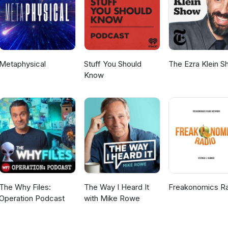
Metaphysical
Stuff You Should
The Ezra Klein 
Know
The Why Files:
The Way I Heard It
Freakonomics R
Operation Podcast
with Mike Rowe