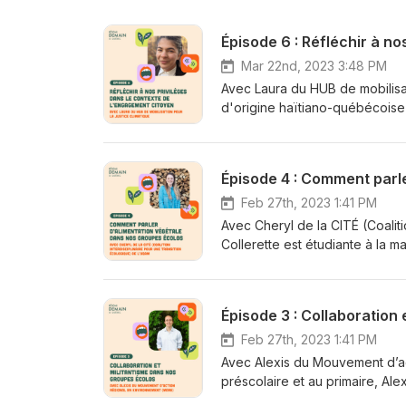
Épisode 6 : Réfléchir à n
Mar 22nd, 2023 3:48 PM
Avec Laura du HUB de mobilisat
d'origine haïtiano-québécoise q
commencé son implication dans 
dans le Nionwentsïo (à Québec)
le désinvestissement des énerg
Épisode 4 : Comment parl
iel publie dans plusieurs revu
du temps, iel donne des atelie
Feb 27th, 2023 1:41 PM
1629. Lien vers les activités et
Avec Cheryl de la CITÉ (Coaliti
https://www.facebook.com/LeHu
Collerette est étudiante à la m
environnementale à l’UQAM. Dep
manière bienveillante son ent
elle s’implique. Cheryl est imp
Épisode 3 : Collaboration
engagements visent à réduire 
réflexion : Sauver la planète u
Feb 27th, 2023 1:41 PM
https://www.leslibraires.ca/li
Avec Alexis du Mouvement d’a
9782897053307.html Je mange av
préscolaire et au primaire, Ale
mange-avec-ma-tete-les-elise-
l’éducation à l’Université de 