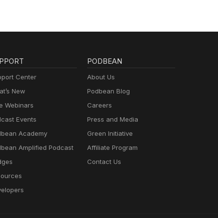
PPORT
PODBEAN
port Center
About Us
t’s New
Podbean Blog
e Webinars
Careers
cast Events
Press and Media
dbean Academy
Green Initiative
bean Amplified Podcast
Affiliate Program
dges
Contact Us
ources
elopers