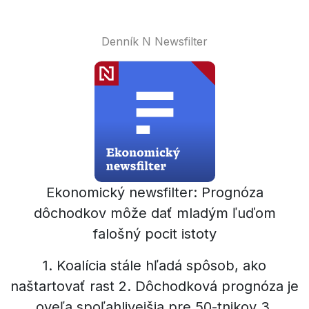
Denník N Newsfilter
Ekonomický newsfilter: Prognóza
dôchodkov môže dať mladým ľuďom
falošný pocit istoty
1. Koalícia stále hľadá spôsob, ako
naštartovať rast 2. Dôchodková prognóza je
oveľa spoľahlivejšia pre 50-tnikov 3.