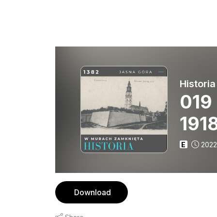
Histori
019
1918
E
2022
Download