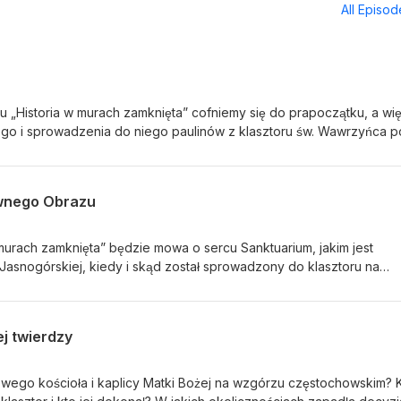
All Episo
„Historia w murach zamknięta” cofniemy się do prapoczątku, a wi
iego i sprowadzenia do niego paulinów z klasztoru św. Wawrzyńca 
inka będą Państwo mogli się dowiedzieć, w jaki sposób powstała 
 wzgórze na którym znajduje się kompleks zabudowań, jakimi motyw
or ośrodka zakonnego sprowadzając nieznany dotąd na ziemiach
wnego Obrazu
także, jakie względy zadecydowały, o tym, że na lokalizację placów
wieku znajdowało się we wsi Stara Częstochowa. Zapraszamy w imie
ryka.
murach zamknięta” będzie mowa o sercu Sanktuarium, jakim jest
asnogórskiej, kiedy i skąd został sprowadzony do klasztoru na
dzenie, a także, kto wedle tradycji jest jego autorem. Następnie
ści na klasztor w 1430 r., w tym powstanie związanej z tym wydarz
zeniem Obrazu przez napastników zapoznamy się z procesem napr
j twierdzy
sława Jagiełły dokonał się w Krakowie w latach 1430–1434. Na
ch okolicznościach naprawiony Wizerunek Matki Bożej powrócił na
górskiej.
ego kościoła i kaplicy Matki Bożej na wzgórzu częstochowskim? 