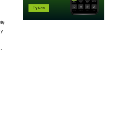
ię
ły
.