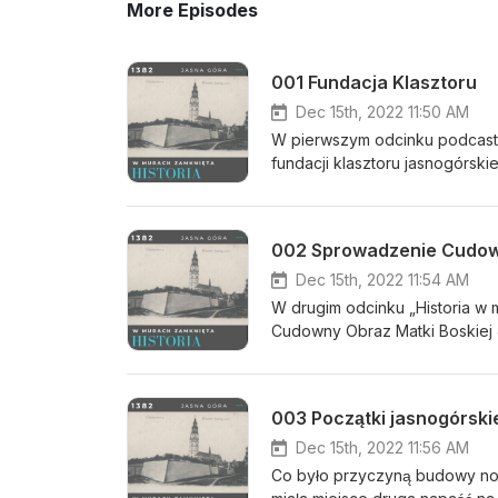
More Episodes
001 Fundacja Klasztoru
Dec 15th, 2022 11:50 AM
W pierwszym odcinku podcastu 
fundacji klasztoru jasnogórsk
Budą na Węgrzech. Z tego odc
Sanktuarium, jak wysokie jest
kierował się pierwszy fundat
002 Sprowadzenie Cudo
Królestwa Polskiego zakon, a 
wybrał wzgórze, które w XIV 
Dec 15th, 2022 11:54 AM
dr Adriana Kosowskiego, histo
W drugim odcinku „Historia w 
Cudowny Obraz Matki Boskiej J
wzgórzu, jakie jest jego pocho
omówimy kulisy pierwszej napa
legendy. W związku z uszkod
003 Początki jasnogórskie
który z inicjatywy króla Włady
zakończenie usłyszymy w jaki
Dec 15th, 2022 11:56 AM
swoje miejsce do kaplicy jasno
Co było przyczyną budowy now