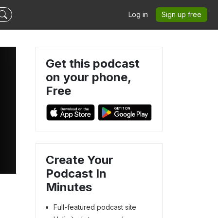
Log in
Sign up free
Get this podcast
on your phone,
Free
Create Your
Podcast In
Minutes
Full-featured podcast site