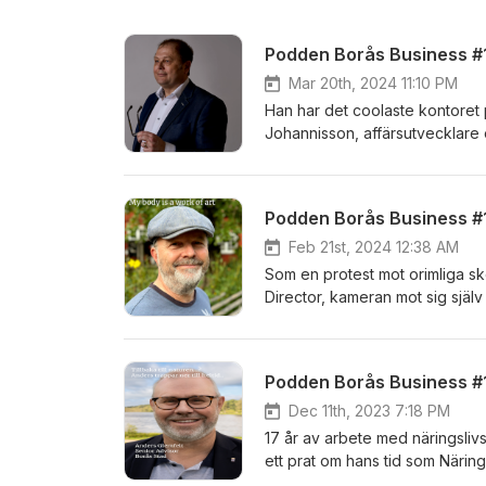
Mar 20th, 2024 11:10 PM
Han har det coolaste kontoret 
Johannisson, affärsutvecklare 
utveckla bolag. Från styrelse o
kärleken till Italien, engagem
medieexponering. programleda
Podden Borås Business #1
Feb 21st, 2024 12:38 AM
Som en protest mot orimliga s
Director, kameran mot sig själv
utställningen som visas på Abec
och syfte Programledare: Patr
Podden Borås Business #1
Dec 11th, 2023 7:18 PM
17 år av arbete med näringslivsutveckling - Nu v
ett prat om hans tid som Närings
heltid med titeln Senior Advisor 