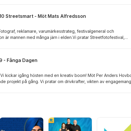
klarar! Programledare: Patrik Wermelin
0 Streetsmart - Möt Mats Alfredsson
.Fotograf, reklamare, varumärkesstrateg, festivalgeneral och
on är mannen med många järn i elden.Vi pratar Streetfotofestival,
emang för påverkan.Mats berättar även om sin kommande utställ
 höst.. Programledare: Patrik Wermelin
9 - Fånga Dagen
,
 projekt på gång. Vi pratar om drivkrafter, vikten av engageman
gramledare: Patrik Wermelin