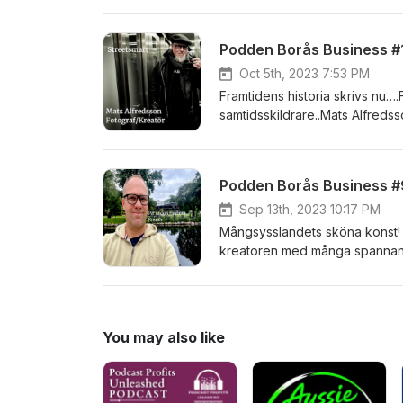
framåt? Anders svarar och för
Podden Borås Business #1
Oct 5th, 2023 7:53 PM
Framtidens historia skrivs nu…
samtidsskildrare..Mats Alfredss
varumärkesbyggande och engag
på Abecita Popkonst och foto i
Podden Borås Business #
Sep 13th, 2023 10:17 PM
Mångsysslandets sköna konst! Vi kickar igång hösten med en kreativ boom! Möt Per Anders Hovbom
kreatören med många spännande
en insmugglad muräna....?! Pro
You may also like