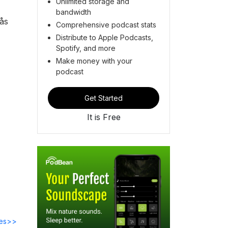
Unlimited storage and
bandwidth
rås
Comprehensive podcast stats
Distribute to Apple Podcasts,
Spotify, and more
Make money with your
podcast
Get Started
It is Free
des>>