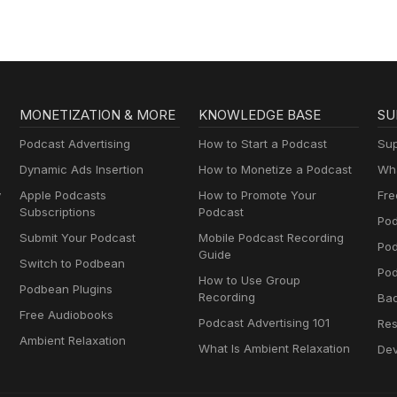
MONETIZATION & MORE
KNOWLEDGE BASE
SU
Podcast Advertising
How to Start a Podcast
Sup
Dynamic Ads Insertion
How to Monetize a Podcast
Wha
y
Apple Podcasts
How to Promote Your
Fre
Subscriptions
Podcast
Pod
Submit Your Podcast
Mobile Podcast Recording
Po
Guide
Switch to Podbean
Pod
How to Use Group
Podbean Plugins
Recording
Ba
Free Audiobooks
Podcast Advertising 101
Res
Ambient Relaxation
What Is Ambient Relaxation
Dev