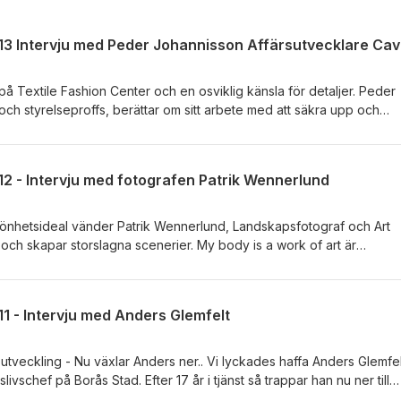
på Textile Fashion Center och en osviklig känsla för detaljer. Peder
och styrelseproffs, berättar om sitt arbete med att säkra upp och
ch ledning till organisation och verksamhet i stort. Vi pratar om dett
ang som drivkraft och uppdraget som oväntat skapade rubriker och
re: Patrik Wermelin
2 - Intervju med fotografen Patrik Wennerlund
könhetsideal vänder Patrik Wennerlund, Landskapsfotograf och Art
 och skapar storslagna scenerier. My body is a work of art är
ita Popkonst &amp; Foto i vår.Hör Patrik berätta om projektets tillbli
ik Wermelin
1 - Intervju med Anders Glemfelt
äxlar Anders ner.. Vi lyckades haffa Anders Glemfelt för
livschef på Borås Stad. Efter 17 år i tjänst så trappar han nu ner till
fram till årskiftet. Var började allt, hur har det varit och vad händer