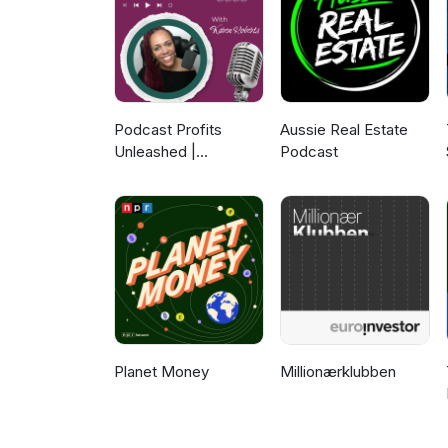
Podcast Profits
Aussie Real Estate
Unleashed |
Podcast
Guesting, Authority &
Client Acquisition
Planet Money
Millionærklubben