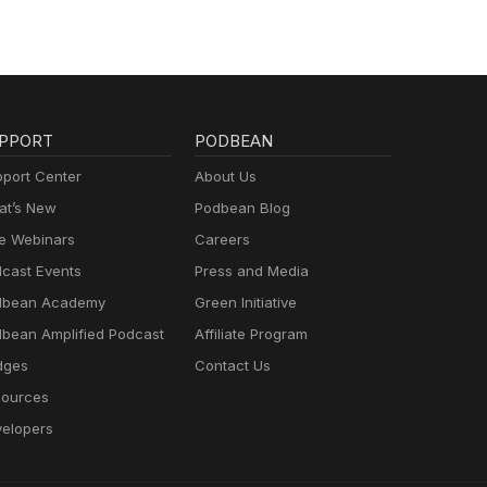
PPORT
PODBEAN
port Center
About Us
t’s New
Podbean Blog
e Webinars
Careers
cast Events
Press and Media
dbean Academy
Green Initiative
bean Amplified Podcast
Affiliate Program
dges
Contact Us
ources
elopers