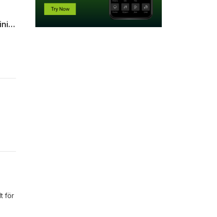
Podden Borås Business #13 Intervju med Peder Johannisson Affärsutvecklare Cavini Management
a och
velse