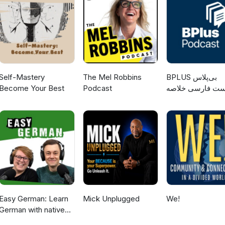
//bit.ly/4opM7cC — Ads: ERID: 2Vtzqvzvi5w
Self-Mastery
The Mel Robbins
‌BPLUS بی‌پلاس
Become Your Best
Podcast
ست فارسی خلاصه
کتاب
Easy German: Learn
Mick Unplugged
We!
German with native
speakers | Deutsch