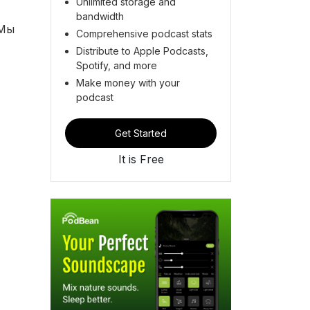
Unlimited storage and
bandwidth
 Мы
Comprehensive podcast stats
Distribute to Apple Podcasts,
Spotify, and more
Make money with your
podcast
Get Started
It is Free