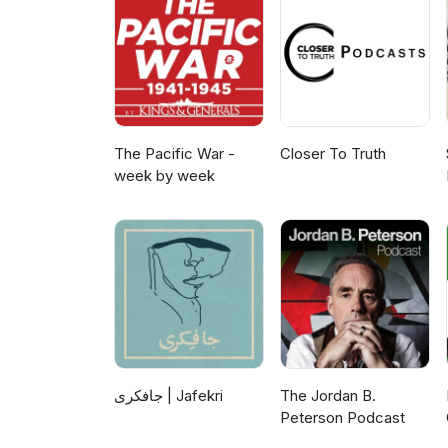
Supported by Indie Go: https:
The Pacific War -
Closer To Truth
week by week
جافکری | Jafekri
The Jordan B.
Peterson Podcast