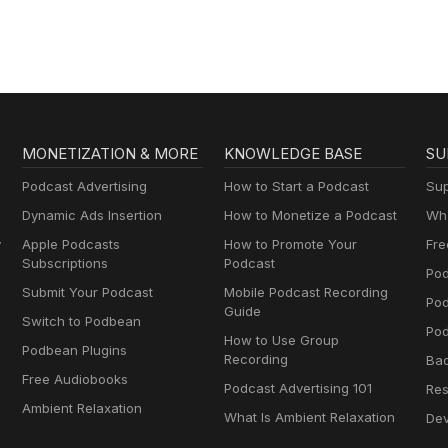
lernen mit
Muttersprachlern
MONETIZATION & MORE
KNOWLEDGE BASE
SU
Podcast Advertising
How to Start a Podcast
Sup
Dynamic Ads Insertion
How to Monetize a Podcast
Wha
y
Apple Podcasts
How to Promote Your
Fre
Subscriptions
Podcast
Pod
Submit Your Podcast
Mobile Podcast Recording
Po
Guide
Switch to Podbean
Pod
How to Use Group
Podbean Plugins
Recording
Ba
Free Audiobooks
Podcast Advertising 101
Res
Ambient Relaxation
What Is Ambient Relaxation
Dev