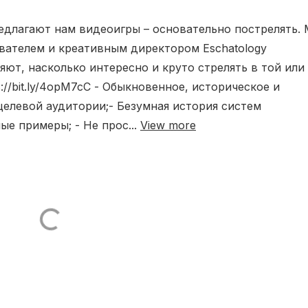
едлагают нам видеоигры – основательно пострелять.
вателем и креативным директором Eschatology
ляют, насколько интересно и круто стрелять в той или
s://bit.ly/4opM7cC - Обыкновенное, историческое и
целевой аудитории;- Безумная история систем
е примеры; - Не прос...
View more