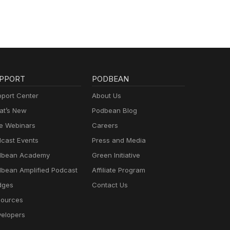
PPORT
PODBEAN
port Center
About Us
t’s New
Podbean Blog
e Webinars
Careers
cast Events
Press and Media
dbean Academy
Green Initiative
bean Amplified Podcast
Affiliate Program
dges
Contact Us
ources
elopers