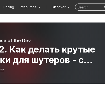
Pricing
Resources
Discover
se of the Dev
2. Как делать крутые
ки для шутеров - с
дом Кулиевым,
-22
ативным директором
hatology Entertainment