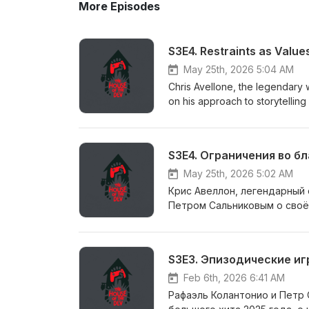
More Episodes
S3E4. Restraints as Value
May 25th, 2026 5:04 AM
Chris Avellone, the legendary 
on his approach to storytelling
open and sometimes funny episo
one place: https://mellow.io/d
utm_source=youtube&amp;utm
S3E4. Ограничения во бл
Find financial support at IndieGo Fund: https://in
experience at the D&amp;D tab
May 25th, 2026 5:02 AM
the story of that game came to
Крис Авеллон, легендарный 
Messiah of Might &amp; Magic,
Петром Сальниковым о своём
cases Mass Effect &amp; Fallou
многом другом в этом откр
Baldur’s Gate? - Restraints as 
финансирование вашей игры в фонд Indie Go
scores, bad PR, press relatio
и как опыт за столом в D&am
превратилась в «Prey» – и к
навязанные IP: на примерах D
Feb 6th, 2026 6:41 AM
глубина, которую они создают
Рафаэль Колантонио и Петр 
Почему Pathfinder: Kingmaker 