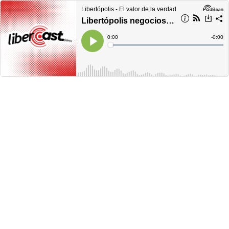
Libertópolis - El valor de la verdad
Libertópolis negocios, martes 14 de marzo de 2023
Current
0:00
Remain
-
0:00
Time
Time
Loaded
:
Play
0%