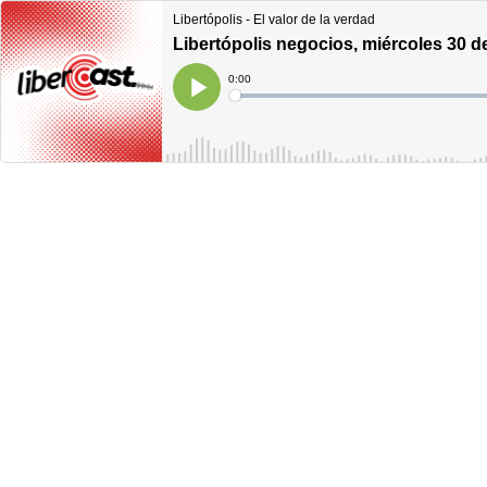
Libertópolis - El valor de la verdad
Libertópolis negocios, miércoles 30 
Current
0:00
Time
Loaded
:
Play
0%