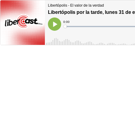
Libertópolis - El valor de la verdad
Libertópolis por la tarde, lunes 31 de
Current
0:00
Time
Loaded
:
Play
0%