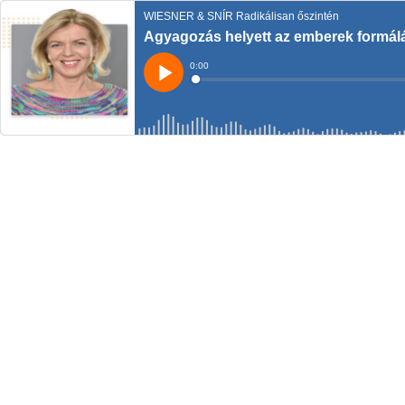
WIESNER & SNÍR Radikálisan őszintén
Agyagozás helyett az emberek formálá
Current
0:00
Time
Loaded
:
Play
0%