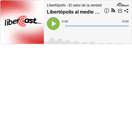
Libertópolis - El valor de la verdad
Libertópolis al medio día, martes 29 de marzo 2022
Current
0:00
Remain
-
0:00
Time
Time
Loaded
:
Play
0%