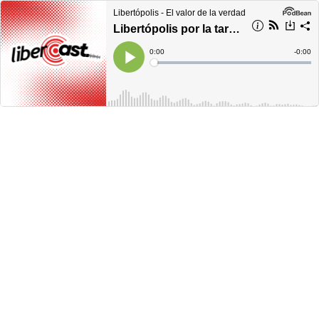
Libertópolis - El valor de la verdad
Libertópolis por la tarde, martes 03 de enero de 2023
Current
0:00
Remain
-
0:00
Time
Time
Loaded
:
Play
0%