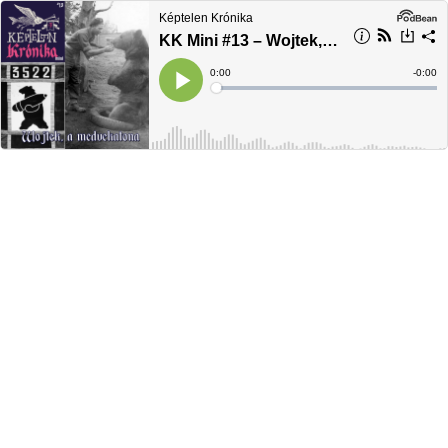
Képtelen Krónika
KK Mini #13 – Wojtek, a medvekatona
Current
0:00
Remain
-
0:00
Time
Time
Loaded
:
Play
0%