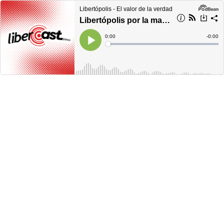
Libertópolis - El valor de la verdad
Libertópolis por la mañana, lunes 09 de enero de 2023
Current
0:00
Remain
-
0:00
Time
Time
Loaded
:
Play
0%