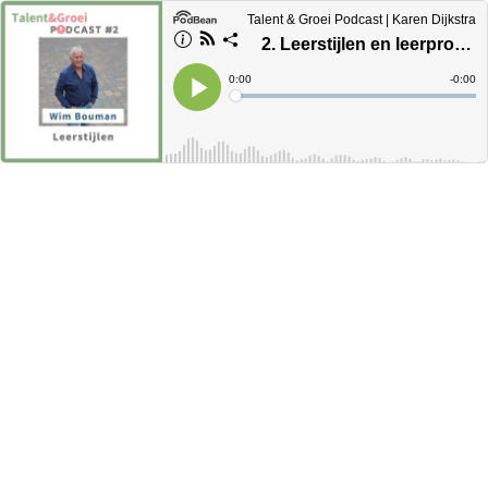
Talent & Groei Podcast | Karen Dijkstra
2. Leerstijlen en leerproblemen met Wim Bouman
Current
0:00
Remain
-
0:00
Time
Time
Loaded
:
Play
0%