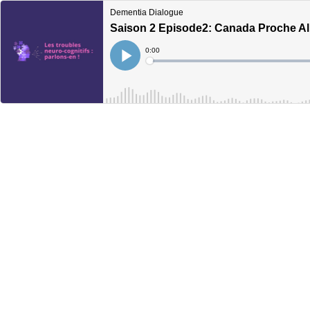
Dementia Dialogue
Saison 2 Episode2: Canada Proche All
Current
0:00
Time
Loaded
:
Play
0%