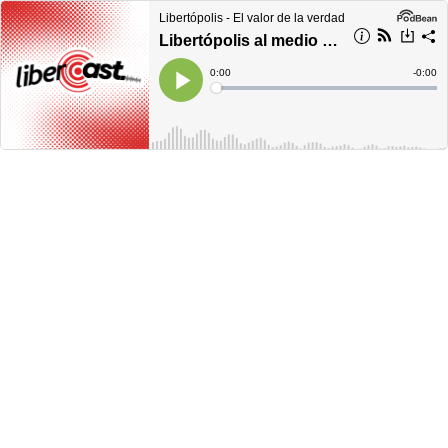
Libertópolis - El valor de la verdad
Libertópolis al medio día, lunes 12 de septiembre de 2022
Current
0:00
Remain
-
0:00
Time
Time
Loaded
:
Play
0%