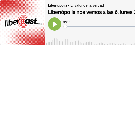
Libertópolis - El valor de la verdad
Libertópolis nos vemos a las 6, lunes 
Current
0:00
Time
Loaded
:
Play
0%