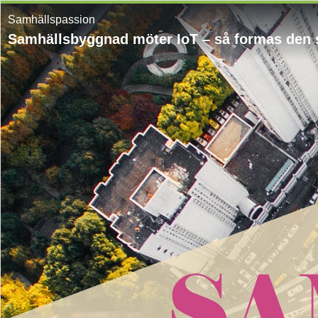
Samhällspassion
Samhällsbyggnad möter IoT – så formas den 