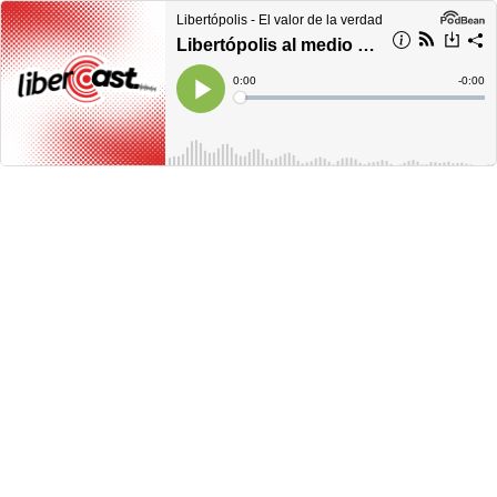
Libertópolis - El valor de la verdad
Libertópolis al medio día, martes 6 de diciembre de 2022
Current
0:00
Remain
-
0:00
Time
Time
Loaded
:
Play
0%