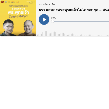
มนุษย์ต่างวัย
ธรรมะของพระพุทธเจ้าไม่เคยตกยุค – สน
Current
0:00
Time
Loaded
:
Play
0%