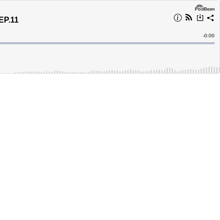
EP.11
Remain
-
0:00
Time