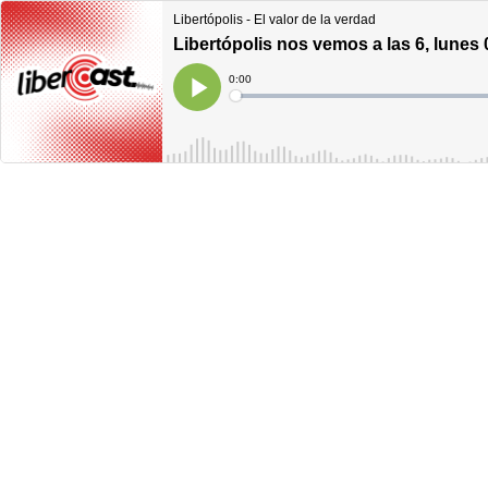
Libertópolis - El valor de la verdad
Libertópolis nos vemos a las 6, lunes
Current
0:00
Time
Loaded
:
Play
0%