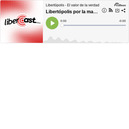
Libertópolis - El valor de la verdad
Libertópolis por la mañana, jueves 19 de mayo 2022
Current
0:00
Remain
-
0:00
Time
Time
Loaded
:
Play
0%