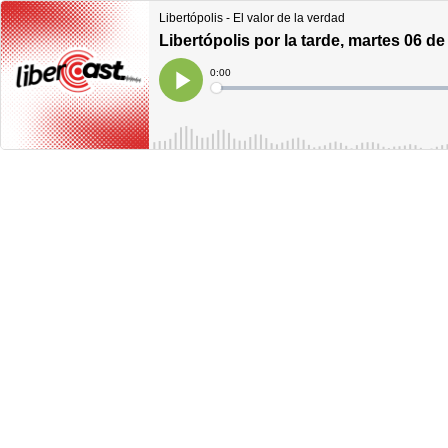
Libertópolis - El valor de la verdad
Libertópolis por la tarde, martes 06 de
Current
0:00
Time
Loaded
:
Play
0%