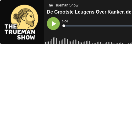
The Trueman Show
De Grootste Leugens Over Kanker, d
Current
0:00
Time
Loaded
:
Play
0%