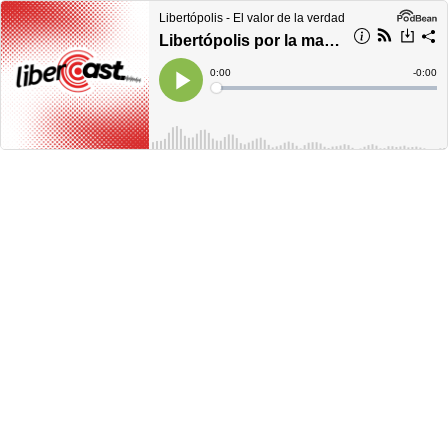
Libertópolis - El valor de la verdad
Libertópolis por la mañana, miércoles 29 de marzo de 2023
Current
0:00
Remain
-
0:00
Time
Time
Loaded
:
Play
0%