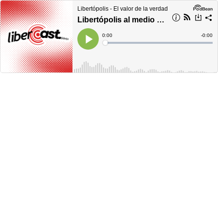
Libertópolis - El valor de la verdad
Libertópolis al medio día, miércoles 06 de julio de 2022
Current
0:00
Remain
-
0:00
Time
Time
Loaded
:
Play
0%