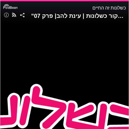
כשלונות זה החיים
”רגע אחד את על גג העולם, ורגע שני מתרסקת” -מפות חשיבה לתחקור כשלונות | עינת להב| פרק 07