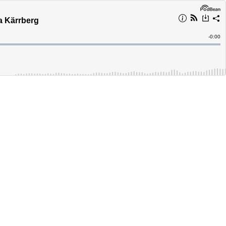
ia Kärrberg
Remain
-
0:00
Time