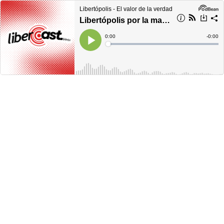
Libertópolis - El valor de la verdad
Libertópolis por la mañana, viernes 16 de diciembre de 2022
Current
0:00
Remain
-
0:00
Time
Time
Loaded
:
Play
0%