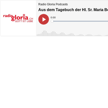
Radio Gloria Podcasts
Aus dem Tagebuch der Hl. Sr. Maria Be
Current
0:00
Time
Loaded
:
Play
0%