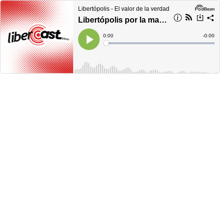
Libertópolis - El valor de la verdad
Libertópolis por la mañana, viernes 29 de abril 2022 -
Current
0:00
Remain
-
0:00
Time
Time
Loaded
:
Play
0%